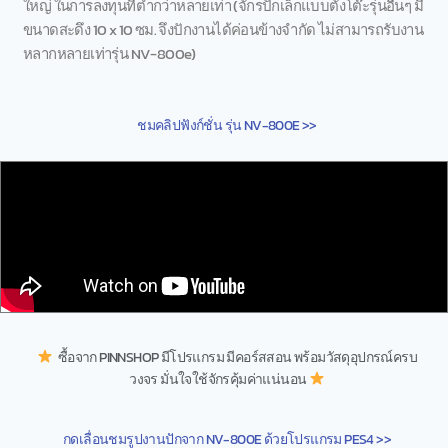
ใหญ่ ในการลงทุนที่ต่ำกว่าหลายเท่า (จักรปักเล็กแบบตั้งโต๊ะรุ่นอื่นๆ มี
ขนาดสะดึง 10 x 10 ซม. จึงปักงานได้ค่อนข้างจำกัด ไม่สามารถรับงาน
หลากหลายเท่ารุ่น NV-800e)
ชมคลิปฟังก์ชั่น รุ่น NV-800E >>
ซื้อจาก PINNSHOP มีโปรแกรม มีคอร์สสอน พร้อมวัสดุอุปกรณ์ครบ
วงจร มั่นใจใช้จักรคุ้มค่าแน่นอน
กดเลื่อนชมรูปงานปักจาก NV-800E ด้วยโปรแกรม PES4 >>