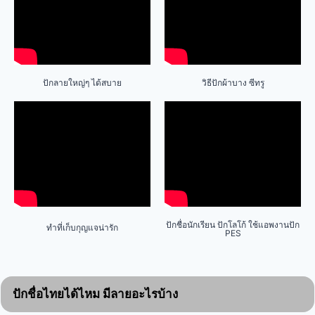
ปักลายใหญ่ๆ ได้สบาย
วิธีปักผ้าบาง ซีทรู
ปักชื่อนักเรียน ปักโลโก้ ใช้แอพงานปัก
ทำที่เก็บกุญแจน่ารัก
PES
ปักชื่อไทยได้ไหม มีลายอะไรบ้าง