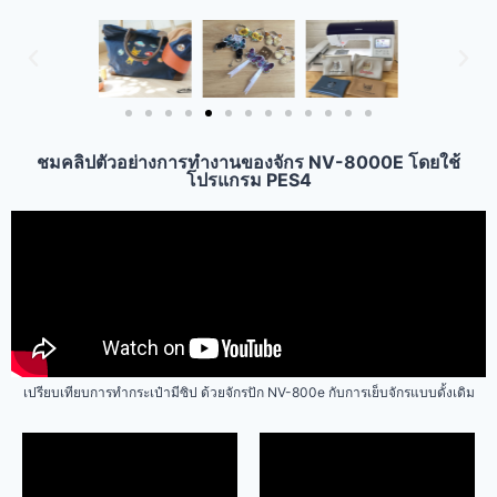
ชมคลิปตัวอย่างการทำงานของจักร NV-8000E โดยใช้
โปรแกรม PES4
เปรียบเทียบการทำกระเป๋ามีซิป ด้วยจักรปัก NV-800e กับการเย็บจักรแบบดั้งเดิม