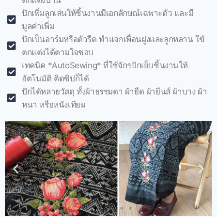
ตกแต่งบ้าน
ปักเพิ่มลูกเล่นให้ชิ้นงานมีเอกลักษณ์เฉพาะตัว และมี
มูลค่าเพิ่ม
ปักเป็นอาร์มหรือตัวรีด ทำแจกเพื่อนฝูงและลูกหลาน ใข้
ตกแต่งได้ตามใจชอบ
เทคนิค *AutoSewing* ที่ใช้จักรปักเย็บชิ้นงานให้
อัตโนมัติ ติดซิปก็ได้
ปักได้หลายวัสดุ ทั้งผ้าธรรมดา ผ้ายืด ผ้ายีนส์ ผ้าบาง ผ้า
หนา หรือหนังเทียม