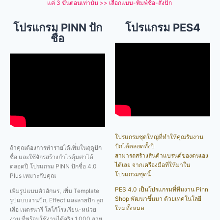
แค่ 3 ขั้นตอนเท่านั้น >> เลือกแบบ-พิมพ์ชื่อ-สั่งปัก
โปรแกรม PINN ปัก
โปรแกรม PES4
ชื่อ
โปรแกรมชุดใหญ่ที่ทำให้คุณรับงาน
ปักได้ตลอดทั้งปี
ถ้าคุณต้องการทำรายได้เพิ่มในฤดูปัก
สามารถสร้างสินค้าแบรนด์ของตนเอง
ชื่อ และใช้จักรสร้างกำไรคุ้มค่าได้
ได้เลย จากเครื่องมือที่ให้มาใน
ตลอดปี โปรแกรม PINN ปักชื่อ 4.0
โปรแกรมชุดนี้
Plus เหมาะกับคุณ
PES 4.0 เป็นโปรแกรมที่ทีมงาน Pinn
เพิ่มรูปแบบตัวอักษร, เพิ่ม Template
Shop พัฒนาขึ้นมา ด้วยเทคโนโลยี
รูปแบบงานปัก, Effect และลายปัก ลูก
ใหม่ทั้งหมด
เสือ เนตรนารี โลโก้โรงเรียน-หน่วย
งาน ที่พร้อมใช้งานได้จริง 1,000 ลาย