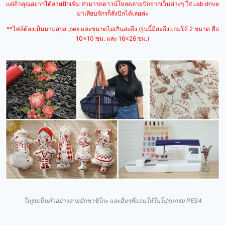
แต่ถ้าคุณอยากได้ลายปักเพิ่ม สามารถดาวน์โหลดลายปักจากเว็บต่างๆ ใส่ usb drive
มาเสียบจักรก็สั่งปักได้เลยค่ะ
**ไฟล์ต้องเป็นนามสกุล .pes และขนาดไม่เกินสะดึง (รุ่นนี้มีสะดึงแถมให้ 2 ขนาด คือ
10×10 ซม. และ 16×26 ซม.)
ในรูปเป็นตัวอย่าง
ลายปักซาชิโกะ และอื่นๆที่แถมให้ในโปรแกรม PES4