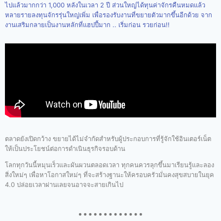
ไปแล้วมากกว่า 1,000 หลังในเวลา 2 ปี ส่วนใหญ่ได้ทุนค่าจักรคืนหมดแล้ว
หลายรายลงทุนจักรรุ่นใหญ่เพิ่ม เพื่อรองรับงานที่ขยายตัวมากขึ้นอีกด้วย จาก
งานเสริมกลายเป็นงานหลักที่แฮปปี้มาก .. เริ่มก่อน รวยก่อน!!
ตลาดยังเปิดกว้าง ขยายได้ไม่จำกัดสำหรับผู้ประกอบการที่รู้จักใช้อินเตอร์เน็ต
ให้เป็นประโยชน์ต่อการดำเนินธุรกิจรอบด้าน
โลกทุกวันนี้หมุนเร็วและผันผวนตลอดเวลา ทุกคนควรลุกขึ้นมาเรียนรู้และลอง
สิ่งใหม่ๆ เพื่อหาโอกาสใหม่ๆ ที่จะสร้างฐานะให้ครอบครัวมั่นคงสุขสบายในยุค
4.0 ปล่อยเวลาผ่านเลยจนอาจจะสายเกินไป