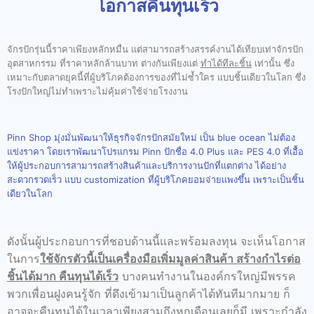
โอกาสคืนทุนเร็ว
จักรปักรุ่นนี้ราคาเพียงหลักหมื่น แต่สามารถสร้างสรรค์งานได้เทียบเท่าจักรปัก
อุตสาหกรรม ที่ราคาหลักล้านบาท ต่างกันเพียงแต่
ทำได้ทีละชิ้น
เท่านั้น ซึ่ง
เหมาะกับตลาดยุคนี้ที่ผู้บริโภคต้องการของที่ไม่ซ้ำใคร แบบชิ้นเดียวในโลก ซึ่ง
โรงปักใหญ่ไม่ทำเพราะไม่คุ้มค่าใช้จ่ายโรงงาน
Pinn Shop มุ่งมั่นพัฒนาให้ธุรกิจจักรปักสมัยใหม่ เป็น blue ocean ไม่ต้อง
แข่งราคา โดยเราพัฒนาโปรแกรม Pinn ปักชื่อ 4.0 Plus และ PES 4.0 ที่เอื้อ
ให้ผู้ประกอบการสามารถสร้างสินค้าและบริการงานปักที่แตกต่าง ได้อย่าง
สะดวกรวดเร็ว แบบ customization ที่ผู้บริโภคยอมจ่ายแพงขึ้น เพราะเป็นชิ้น
เดียวในโลก
ดังนั้นผู้ประกอบการที่ชอบด้านนี้และพร้อมลงทุน จะ
เห็นโอกาส
ในการ
ใช้จักรตัวนี้เป็นเครื่องมือเพิ่มมูลค่าสินค้า สร้างกำไรต่อ
ชิ้นได้มาก คืนทุนได้เร็ว
บางคนทำงานในองค์กรใหญ่มีพรรค
พวกเพื่อนฝูงคนรู้จัก ที่ดึงเข้ามาเป็นลูกค้าได้ทันทีมากมาย ก็
อาจจะคืนทุนได้ในเวลาเพียงสามถึงหกเดือนเลยก็มี เพราะกำลัง