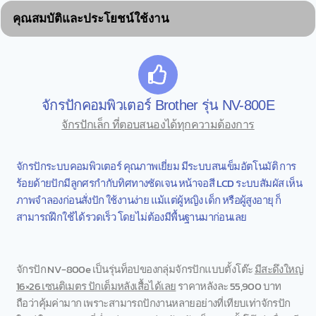
คุณสมบัติและประโยชน์ใช้งาน
จักรปักคอมพิวเตอร์ Brother รุ่น NV-800E
จักรปักเล็ก ที่ตอบสนองได้ทุกความต้องการ
จักรปักระบบคอมพิวเตอร์ คุณภาพเยี่ยม มีระบบสนเข็มอัตโนมัติ การ
ร้อยด้ายปักมีลูกศรกำกับทิศทางชัดเจน หน้าจอสี LCD ระบบสัมผัส เห็น
ภาพจำลองก่อนสั่งปัก ใช้งานง่าย แม้แต่ผู้หญิง เด็ก หรือผู้สูงอายุ ก็
สามารถฝึกใช้ได้รวดเร็ว โดยไม่ต้องมีพื้นฐานมาก่อนเลย
จักรปัก NV-800e เป็นรุ่นท็อปของกลุ่มจักรปักแบบตั้งโต๊ะ
มีสะดึงใหญ่
16×26 เซนติเมตร ปักเต็มหลังเสื้อได้เลย
ราคาหลังละ 55,900 บาท
ถือว่าคุ้มค่ามาก เพราะสามารถปักงานหลายอย่างที่เทียบเท่าจักรปัก