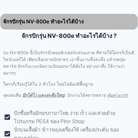
จักรปักรุ่น NV-800e ทำอะไรได้บ้าง
จักรปักรุ่น NV-800e ทำอะไรได้บ้าง ?
รุ่น NV-800e นี้เป็นจักรปักคอมพิวเตอร์แสนฉลาด ที่ช่วยให้ใครๆก็เป็นดี
ไซน์เนอร์ได้ เพียงเลือกลายปักสวยๆ เอาชิ้นงานขึงสะดึง แล้วกดปุ่ม
สตาร์ท จักรก็จะเนรมิตงานปักออกมาได้ดั่งใจ อย่างน่าทึ่ง ใช้งานง่า
ยมากๆ
ใครๆก็เรียนรู้ได้ใน 2 ชั่วโมง โดยไม่ต้องมีพื้นฐาน
จุดเด่นคือ
ปักได้ไว และสะดึงใหญ่
ปักงานได้หลากหลาย
คุ้มค่ามาก!!
ปักชื่อหรืออักษรภาษาไทย ง่าย เร็ว และสวยด้วย
โปรแกรม PES4 ของ Pinn Shop
ปักบนเสื้อผ้า ข้าวของเครื่องใช้ เครื่องประดับ ของ