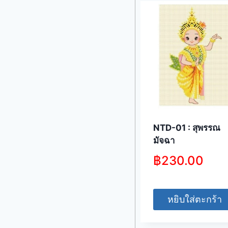
NTD-01 : สุพรรณ
มัจฉา
฿
230.00
หยิบใส่ตะกร้า