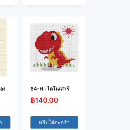
ทอง
54-H : ไดโนเสาร์
฿
140.00
า
หยิบใส่ตะกร้า