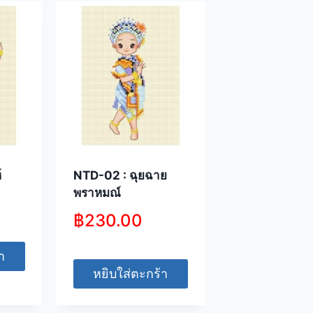
์
NTD-02 : ฉุยฉาย
พราหมณ์
฿
230.00
า
หยิบใส่ตะกร้า