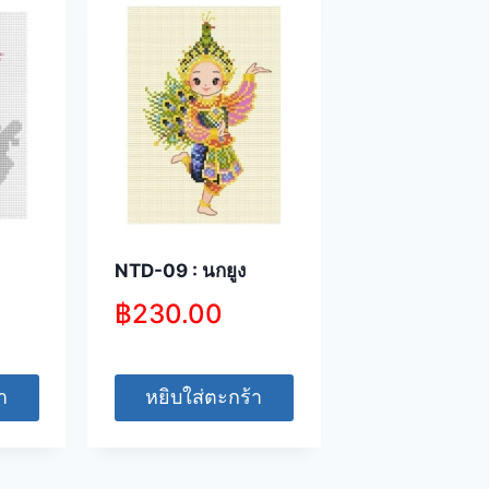
NTD-09 : นกยูง
฿
230.00
า
หยิบใส่ตะกร้า