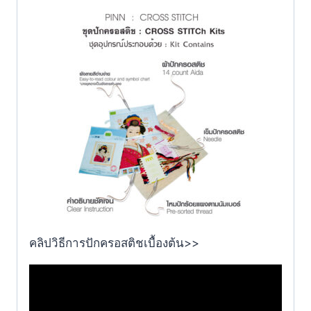
คลิปวิธีการปักครอสติชเบื้องต้น>>