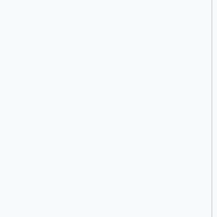
ลด
ลด
ราคา!
ราคา!