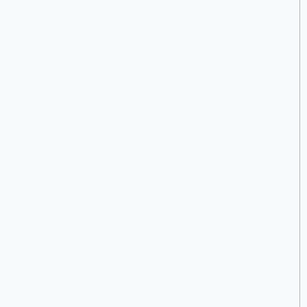
ลด
ลด
ราคา!
ราคา!