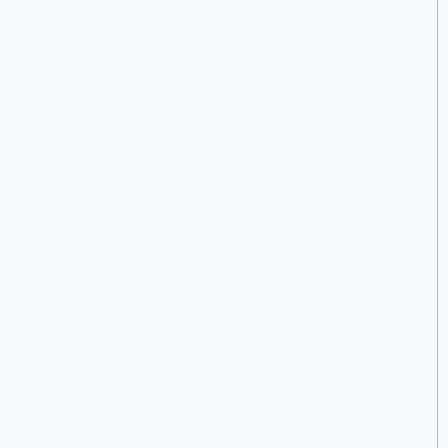
ลด
ลด
ราคา!
ราคา!