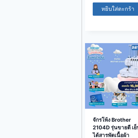
หยิบใส่ตะกร้า
ลด
จักรโพ้ง Brother
2104D รุ่นขายดี เย็
ได้สารพัดเนื้อผ้า