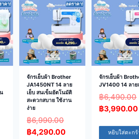
ราคา!
ลดราคา!
จักรเย็บผ้า Brother
จักรเย็บผ้า Broth
JA1450NT 14 ลาย
JV1400 14 ลายเ
ใน
เย็บ สนเข็มอัตโนมัติ
฿
6,490.00
สะดวกสบาย ใช้งาน
฿
3,990.00
ง่าย
฿
6,990.00
฿
4,290.00
หยิบใส่ตะกร้