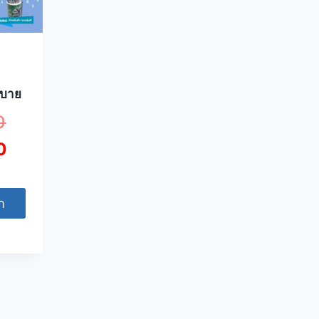
สบาย
0
0
า