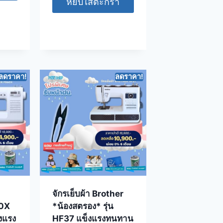
หยิบใส่ตะกร้า
ลดราคา!
ลดราคา!
จักรเย็บผ้า Brother
60X
*น้องสตรอง* รุ่น
็งแรง
HF37 แข็งแรงทนทาน