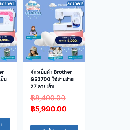
ลดราคา!
ลดราคา!
er
จักรเย็บผ้า Brother
ย็บ
GS2700 ใช้ง่ายง่าย
27 ลายเย็บ
฿
8,490.00
฿
5,990.00
า