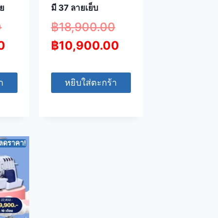
าย
มี 37 ลายเย็บ
0
฿
18,900.00
0
฿
10,900.00
า
หยิบใส่ตะกร้า
ลดราคา!