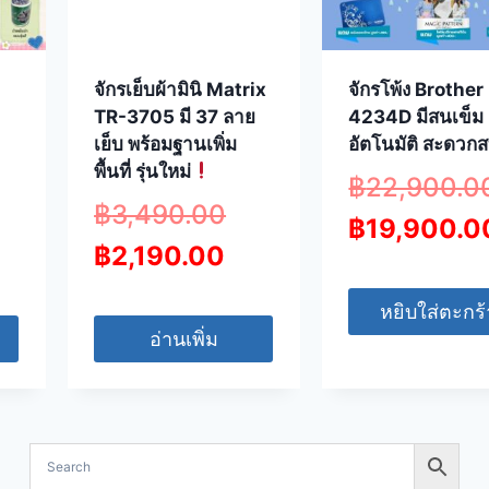
จักรเย็บผ้ามินิ Matrix
จักรโพ้ง Brother
TR-3705 มี 37 ลาย
4234D มีสนเข็ม
เย็บ พร้อมฐานเพิ่ม
อัตโนมัติ สะดวก
พื้นที่ รุ่นใหม่
฿
22,900.0
฿
3,490.00
฿
19,900.0
฿
2,190.00
หยิบใส่ตะกร้
อ่านเพิ่ม