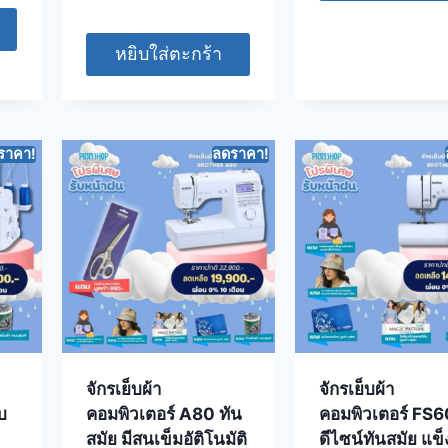
หยิบใส่ตะกร้า
ราคา!
ลดราคา!
จักรเย็บผ้า
จักรเย็บผ้า
บ
คอมพิวเตอร์ A80 ทัน
คอมพิวเตอร์ FS
สมัย มีสนเข็มอัติโนมัติ
ดีไซน์ทันสมัย แข