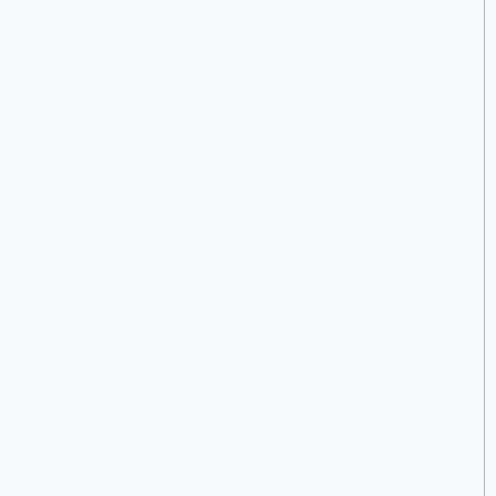
ลด
ราคา!