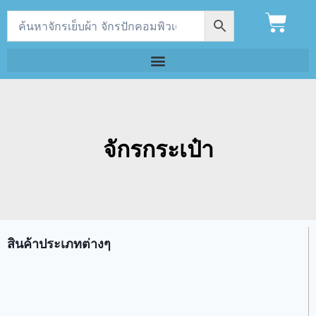
จักรกระเป๋า
สินค้าประเภทต่างๆ