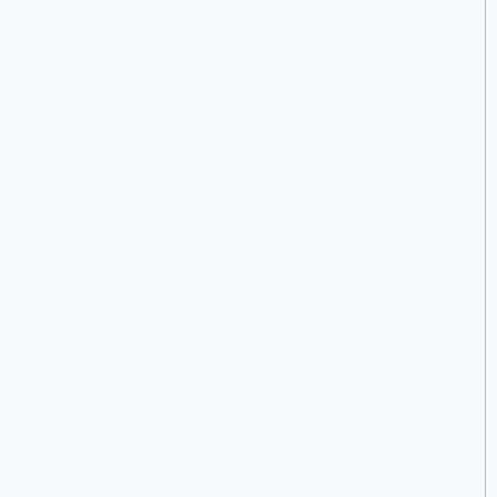
ลด
ลด
ราคา!
ราคา!