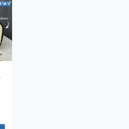
ราคา!
ร