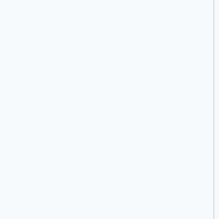
ลด
ลด
ราคา!
ราคา!