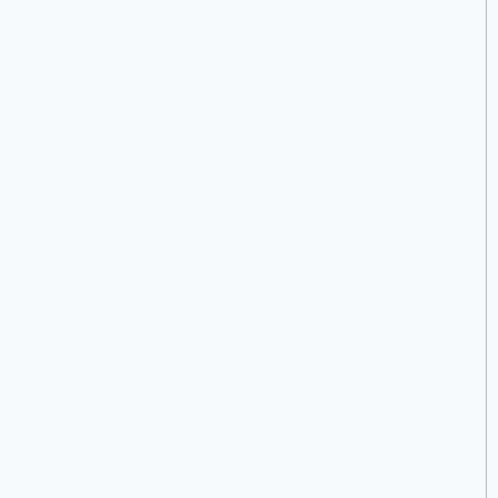
ลด
ลด
ราคา!
ราคา!