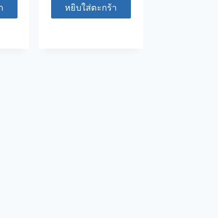
า
หยิบใส่ตะกร้า