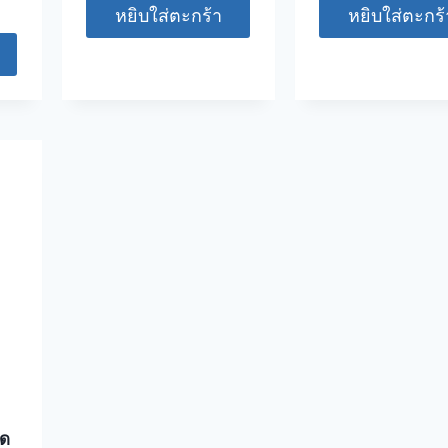
หยิบใส่ตะกร้า
หยิบใส่ตะกร้
ิด