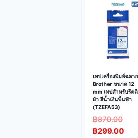
ลด
เทปเครื่องพิมพ์ฉลาก
Brother ขนาด 12
mm เทปสำหรับรีดต
ผ้า สีน้ำเงินพื้นฟ้า
(TZEFA53)
฿
870.00
฿
299.00