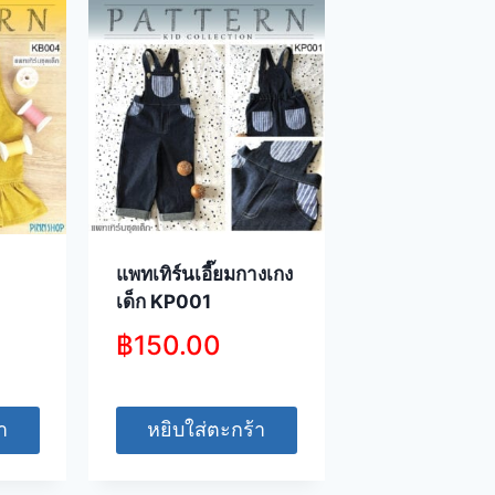
แพทเทิร์นเอี๊ยมกางเกง
เด็ก KP001
฿
150.00
า
หยิบใส่ตะกร้า