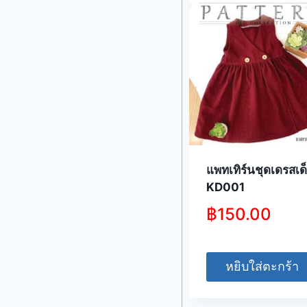
แพทเทิร์นชุดเดรสเด
KD001
฿
150.00
หยิบใส่ตะกร้า