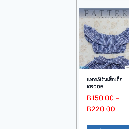
แพทเทิร์นเสื้อเด็ก
KB005
฿
150.00
–
฿
220.00