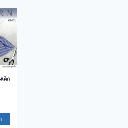
งเด็ก
า