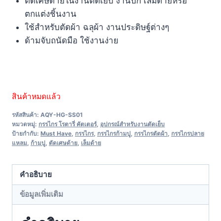
ตัดเศษด้ายในงานตัดเย็บ งานปัก เล็มด้ายหรือ
ตกแต่งชิ้นงาน
ใช้สำหรับตัดผ้า ฉลุผ้า งานประดิษฐ์ต่างๆ
ด้ามจับถนัดมือ ใช้งานง่าย
สินค้าหมดแล้ว
รหัสสินค้า:
AQY-HG-SS01
หมวดหมู่:
กรรไกร โรตารี่ คัตเตอร์
,
อุปกรณ์สำหรับงานตัดเย็บ
ป้ายกำกับ:
Must Have
,
กรรไกร
,
กรรไกรก้ามปู
,
กรรไกรตัดผ้า
,
กรรไกรปลาย
แหลม
,
ก้ามปู
,
ตัดเศษด้าย
,
เล็มด้าย
คำอธิบาย
ข้อมูลเพิ่มเติม