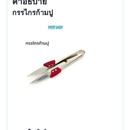
คำอธิบาย
กรรไกรก้ามปู