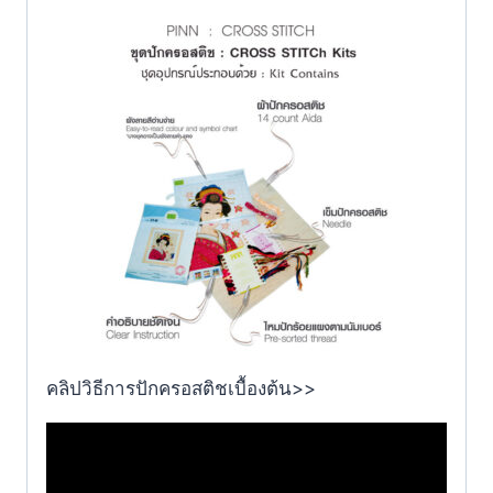
คลิปวิธีการปักครอสติชเบื้องต้น>>