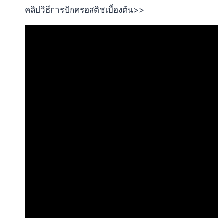
คลิปวิธีการปักครอสติชเบื้องต้น>>