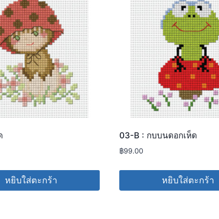
ด
03-B : กบบนดอกเห็ด
฿
99.00
หยิบใส่ตะกร้า
หยิบใส่ตะกร้า