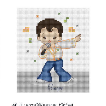
46-H : ความใฝ่ฝันของผม (นักร้อง)