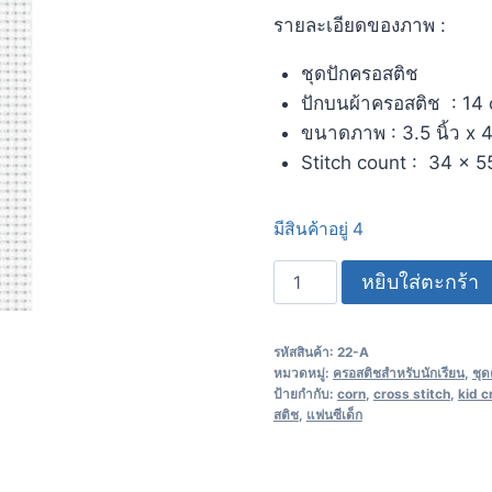
รายละเอียดของภาพ :
ชุดปักครอสติช
ปักบนผ้าครอสติช : 14 
ขนาดภาพ : 3.5 นิ้ว x 4.
Stitch count : 34 x 5
มีสินค้าอยู่ 4
หยิบใส่ตะกร้า
รหัสสินค้า:
22-A
หมวดหมู่:
ครอสติชสำหรับนักเรียน
,
ชุด
ป้ายกำกับ:
corn
,
cross stitch
,
kid c
สติช
,
แฟนซีเด็ก