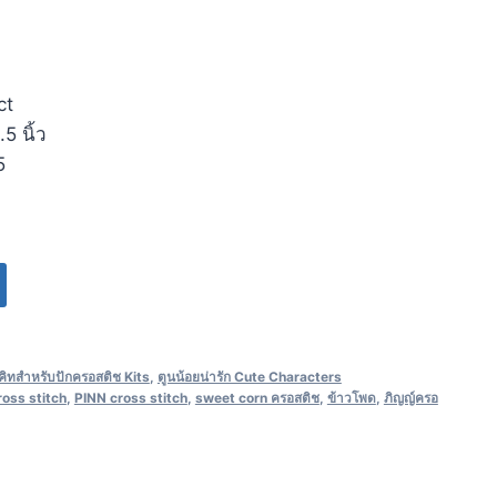
ct
5 นิ้ว
5
คิทสำหรับปักครอสติช Kits
,
ตูนน้อยน่ารัก Cute Characters
ross stitch
,
PINN cross stitch
,
sweet corn ครอสติช
,
ข้าวโพด
,
ภิญญ์ครอ