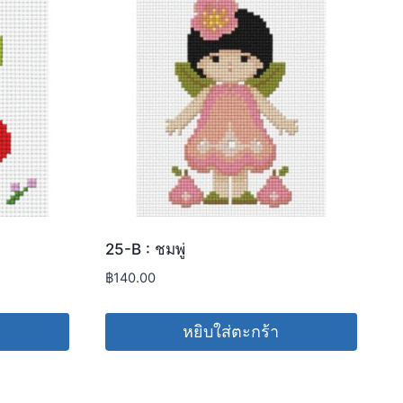
25-B : ชมพู่
฿
140.00
หยิบใส่ตะกร้า