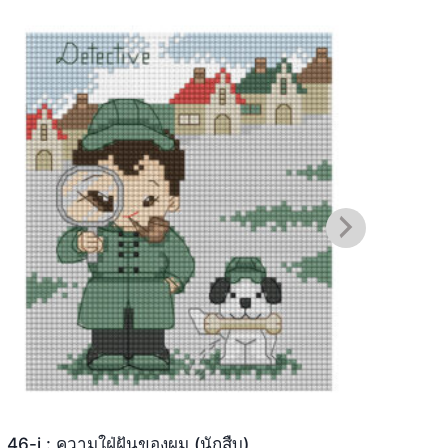
46-i : ความใฝ่ฝันของผม (นักสืบ)
46-J