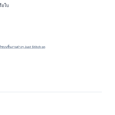
รือใบ
ิชบนชิ้นงานต่างๆ Just Stitch on