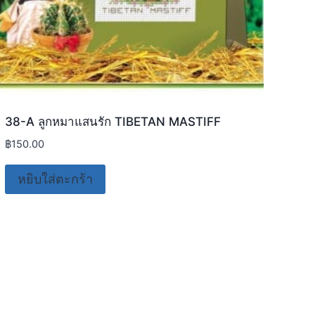
38-A ลูกหมาแสนรัก TIBETAN MASTIFF
B2-0
ชุดไ
฿
150.00
฿
20.
หยิบใส่ตะกร้า
อ่