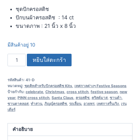
ชุดปักครอสติช
ปักบนผ้าครอสติช : 14 ct
ขนาดภาพ : 21 นิ้ว x 8 นิ้ว
มีสินค้าอยู่ 10
หยิบใส่ตะกร้า
รหัสสินค้า:
41-D
หมวดหมู่:
ชุดคิทสำหรับปักครอสติช Kits
,
เทศกาลต่างๆ Festive Seasons
ป้ายกำกับ:
celebrate
,
Christmas
,
cross stitch
,
festive season
,
new
year
,
PINN cross stitch
,
Santa Claus
,
ครอสติช
,
คริสต์มาส
,
ซานต้า
,
ซานตาคลอส
,
ทำสวน
,
ภิญญ์ครอสติช
,
รถเลื่อน
,
อวยพร
,
เทศกาลรื่นเริง
,
เรน
เดียร์
คำอธิบาย