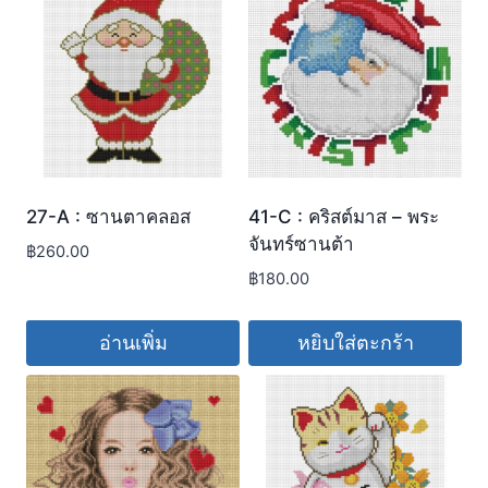
27-A : ซานตาคลอส
41-C : คริสต์มาส – พระ
จันทร์ซานต้า
฿
260.00
฿
180.00
อ่านเพิ่ม
หยิบใส่ตะกร้า