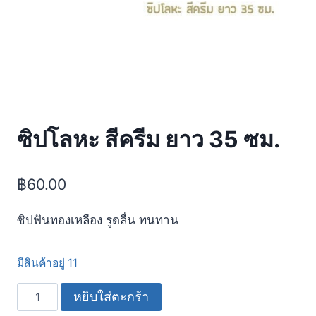
ซิปโลหะ สีครีม ยาว 35 ซม.
฿
60.00
ซิปฟันทองเหลือง รูดลื่น ทนทาน
มีสินค้าอยู่ 11
หยิบใส่ตะกร้า