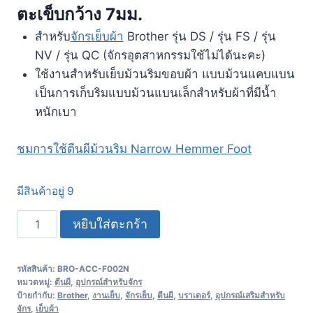
ตะเข็บกว้าง 7มม.
สำหรับ
จักรเย็บผ้า
Brother รุ่น DS / รุ่น FS / รุ่น
NV / รุ่น QC (จักรอุตสาหกรรมใช้ไม่ได้นะคะ)
ใช้งานสำหรับเย็บม้วนริมขอบผ้า แบบม้วนแคบแบน
เป็นการเก็บริมแบบม้วนแบนเล็กสำหรับผ้าที่มีน้ำ
หนักเบา
ชมการใช้ตีนผีม้วนริม Narrow Hemmer Foot
มีสินค้าอยู่ 9
หยิบใส่ตะกร้า
รหัสสินค้า:
BRO-ACC-F002N
หมวดหมู่:
ตีนผี
,
อุปกรณ์สำหรับจักร
ป้ายกำกับ:
Brother
,
งานเย็บ
,
จักรเย็บ
,
ตีนผี
,
บราเดอร์
,
อุปกรณ์เสริมสำหรับ
จักร
,
เย็บผ้า