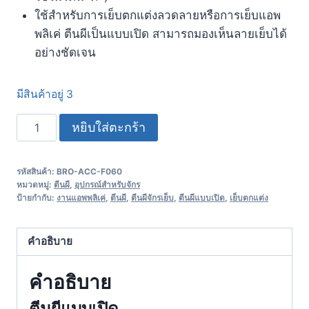
ใช้สำหรับการเย็บตกแต่งลวดลายหรือการเย็บแอพ
พลิเค่ ตีนผีเป็นแบบเปิด สามารถมองเห็นลายเย็บได้
อย่างชัดเจน
มีสินค้าอยู่ 3
หยิบใส่ตะกร้า
รหัสสินค้า:
BRO-ACC-F060
หมวดหมู่:
ตีนผี
,
อุปกรณ์สำหรับจักร
ป้ายกำกับ:
งานแอพพลิเค่
,
ตีนผี
,
ตีนผีจักรเย็บ
,
ตีนผีแบบเปิด
,
เย็บตกแต่ง
คำอธิบาย
คำอธิบาย
ตีนผีแบบเปิด