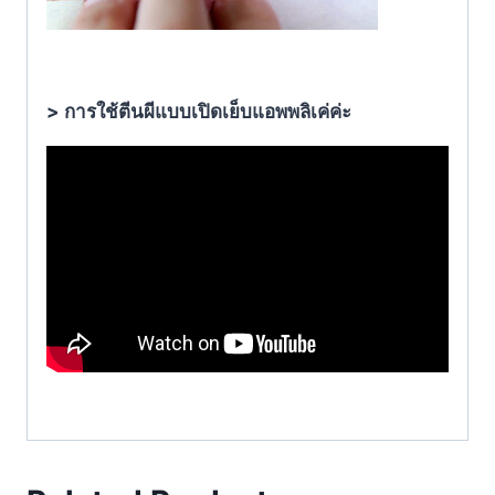
> การใช้ตีนผีแบบเปิดเย็บแอพพลิเค่ค่ะ