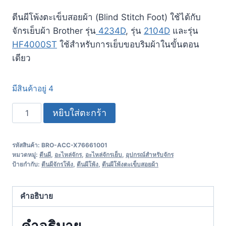
ตีนผีโพ้งตะเข็บสอยผ้า (Blind Stitch Foot) ใช้ได้กับ
จักรเย็บผ้า Brother รุ่น
4234D
, รุ่น
2104D
และรุ่น
HF4000ST
ใช้สำหรับการเย็บขอบริมผ้าในขั้นตอน
เดียว
มีสินค้าอยู่ 4
หยิบใส่ตะกร้า
รหัสสินค้า:
BRO-ACC-X76661001
หมวดหมู่:
ตีนผี
,
อะไหล่จักร
,
อะไหล่จักรเย็บ
,
อุปกรณ์สำหรับจักร
ป้ายกำกับ:
ตีนผีจักรโพ้ง
,
ตีนผีโพ้ง
,
ตีนผีโพ้งตะเข็บสอยผ้า
คำอธิบาย
คำอธิบาย