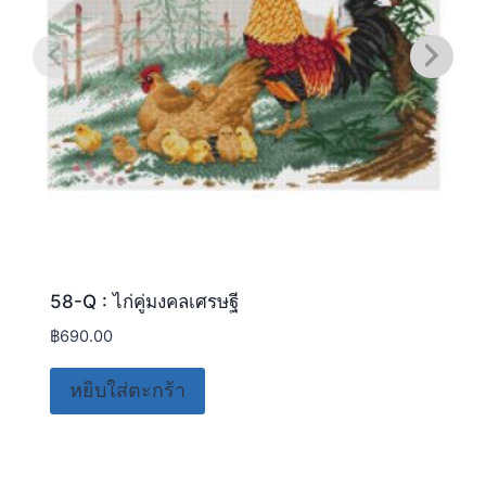
58-Q : ไก่คู่มงคลเศรษฐี
฿
690.00
หยิบใส่ตะกร้า