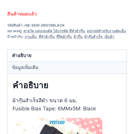
สินค้าหมดแล้ว
รหัสสินค้า:
HB-SEW-ER519BLACK
หมวดหมู่:
สายวัด แผ่นรองตัด ไม้บรรทัด ที่ทำผ้ากุ๊น
,
อุปกรณ์สำหรับงานตัดเย็บ
ป้ายกำกับ:
งานเย็บ
,
ที่ทำผ้ากุ๊น
,
ที่รีดผ้ากุ๊น
,
ผ้ากุ๊น
,
ผ้ากุ๊นสำเร็จ
,
เย็บผ้า
คำอธิบาย
ข้อมูลเพิ่มเติม
คำอธิบาย
ผ้ากุ๊นสำเร็จสีดำ ขนาด 6 มม.
Fusible Bias Tape: 6MMx5M: Black