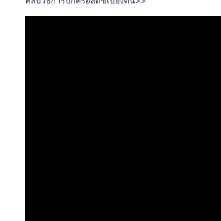
คลิปวิธีการปักครอสติชเบื้องต้น>>