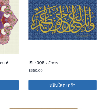
าะห์
ISL-008 : อักษร
฿
550.00
หยิบใส่ตะกร้า