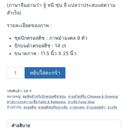
(ภาษาจีนอ่านว่า จู้ หนี ซุ่น ลี แปลว่าประสบแต่ความ
สำเร็จ)
รายละเอียดของภาพ :
ชุดปักครอสติช : ภาพม้ามงคล 8 ตัว
ปักบนผ้าครอสติช : 14 ct
ขนาดภาพ : 11.5 นิ้ว X 25 นิ้ว
หยิบใส่ตะกร้า
รหัสสินค้า:
58-F
หมวดหมู่:
ชุดคิทสำหรับปักครอสติช Kits
,
ลายสไตล์จีน Chinese & Oriental
,
ศาสนาและความเชื่อ Faith & Religions
,
ฮวงจุ้ย Feng Shui
ป้ายกำกับ:
ครอสติช
,
ครอสติชเสริมฮวงจุ้ย
,
ภาพมงคล
,
ม้ามงคล8ตัว
,
ฮวงจุ้ย
คำอธิบาย