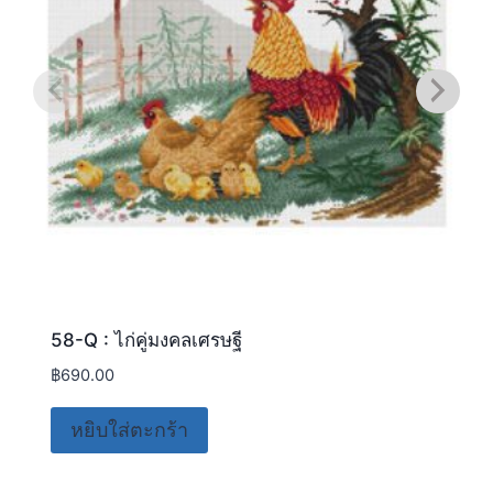
58-Q : ไก่คู่มงคลเศรษฐี
฿
690.00
หยิบใส่ตะกร้า