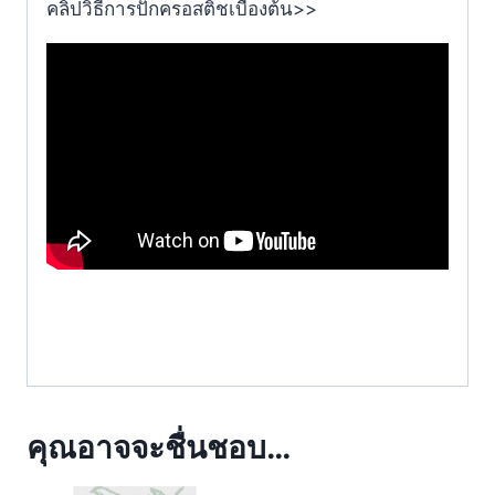
คลิปวิธีการปักครอสติชเบื้องต้น>>
คุณอาจจะชื่นชอบ…