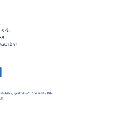
5 นิ้ว
186
ื่องนาฬิกา
 Mobiles
,
ชุดคิทสำหรับปักครอสติช Kits
ิช