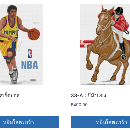
สเก็ตบอล
33-A : ขี่ม้าแข่ง
฿
490.00
หยิบใส่ตะกร้า
หยิบใส่ตะกร้า