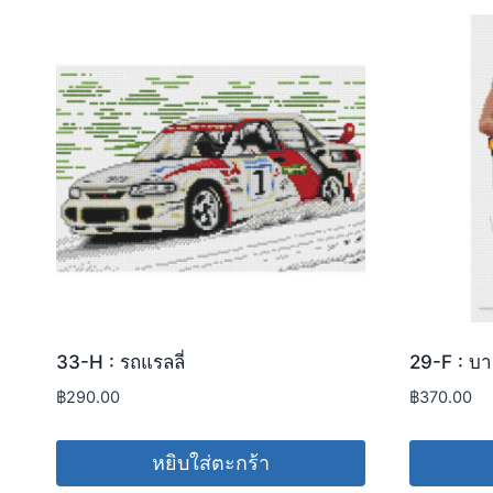
33-H : รถแรลลี่
29-F : บา
฿
290.00
฿
370.00
หยิบใส่ตะกร้า