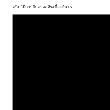
คลิปวิธีการปักครอสติชเบื้องต้น>>