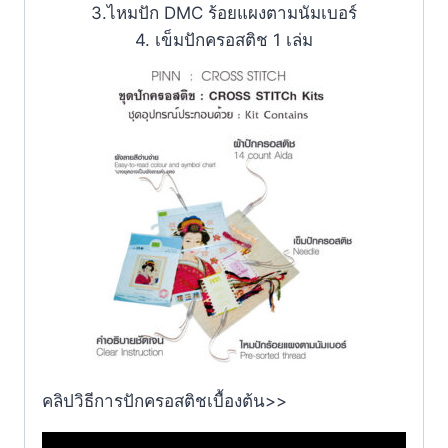
3.ไหมปัก DMC ร้อยแผงตามนัมเบอร์
4. เข็มปักครอสติช 1 เล่ม
คลิปวิธีการปักครอสติชเบื้องต้น>>