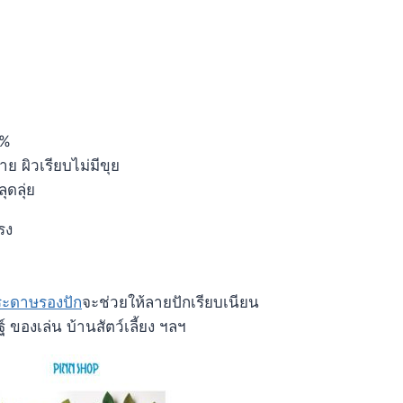
0%
าย ผิวเรียบไม่มีขุย
ุดลุ่ย
รง
ระดาษรองปัก
จะช่วยให้ลายปักเรียบเนียน
์ ของเล่น บ้านสัตว์เลี้ยง ฯลฯ