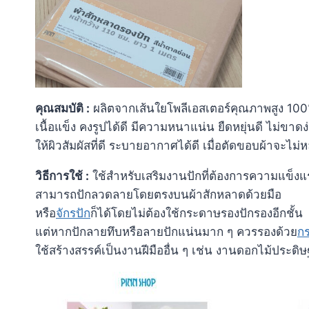
คุณสมบัติ
:
ผลิตจากเส้นใยโพลีเอสเตอร์คุณภาพสูง 10
เนื้อแข็ง คงรูปได้ดี มีความหนาแน่น ยืดหยุ่นดี ไม่ขาดง่
ให้ผิวสัมผัสที่ดี ระบายอากาศได้ดี เมื่อตัดขอบผ้าจะไม่หล
วิธีการใช้
:
ใช้สำหรับเสริมงานปักที่ต้องการความแข็งแ
สามารถปักลวดลายโดยตรงบนผ้าสักหลาดด้วยมือ
หรือ
จักรปัก
ก็ได้โดยไม่ต้องใช้กระดาษรองปักรองอีกชั้น
แต่หากปักลายทึบหรือลายปักแน่นมาก ๆ ควรรองด้วย
ก
ใช้สร้างสรรค์เป็นงานฝีมืออื่น ๆ เช่น งานดอกไม้ประดิษฐ