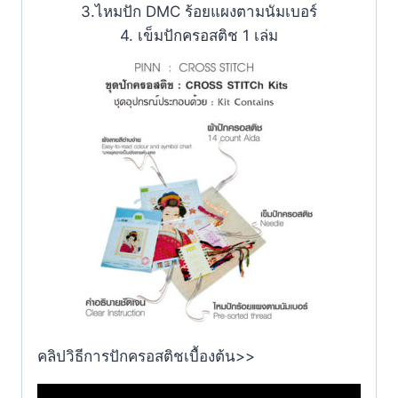
3.ไหมปัก DMC ร้อยแผงตามนัมเบอร์
4. เข็มปักครอสติช 1 เล่ม
คลิปวิธีการปักครอสติชเบื้องต้น>>