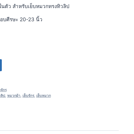
นในตัว สำหรับเย็บหมวกทรงทิวลิป
รอบศีรษะ 20-23 นิ้ว
บจักร
ลิป
,
หมวกผ้า
,
เย็บจักร
,
เย็บหมวก