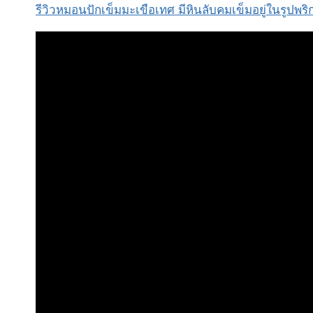
รีวิวหมอนปักเข็มมะเขือเทศ มีหินลับคมเข็มอยู่ในรูปพริก