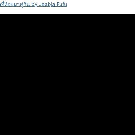
ที่ห้อยมาคู่กัน by Jeabja Fufu