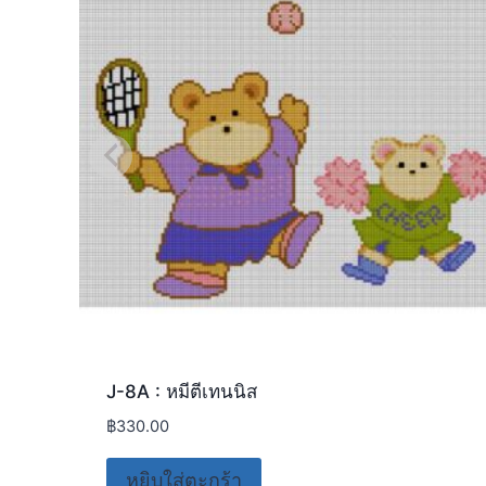
J-8A : หมีตีเทนนิส
฿
330.00
หยิบใส่ตะกร้า