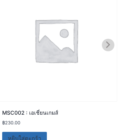
MSC002 : เอเชี่ยนเกมส์
Y2K :
฿
230.00
฿
290
หยิบใส่ตะกร้า
หย