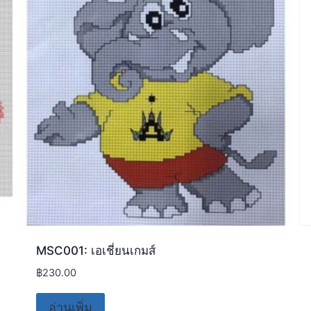
MSC001: เอเชี่ยนเกมส์
฿
230.00
อ่านเพิ่ม