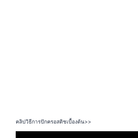
คลิปวิธีการปักครอสติชเบื้องต้น>>