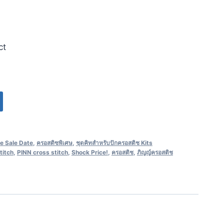
ct
e Sale Date
,
ครอสติซพิเศษ
,
ชุดคิทสำหรับปักครอสติช Kits
titch
,
PINN cross stitch
,
Shock Price!
,
ครอสติช
,
ภิญญ์ครอสติช