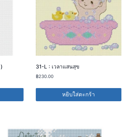
า)
31-L : เวลาแสนสุข
฿
230.00
หยิบใส่ตะกร้า