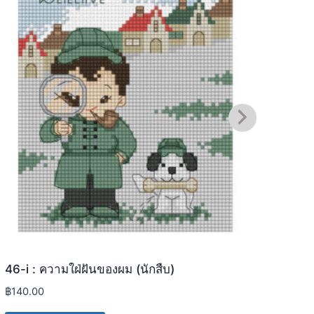
46-i : ความใฝ่ฝันของผม (นักสืบ)
46-J
฿
140.00
฿
140