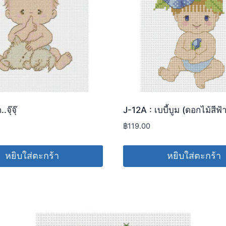
จุ๊จุ๊
J-12A : เบบี้บูม (ดอกไม้สีฟ้
฿
119.00
หยิบใส่ตะกร้า
หยิบใส่ตะกร้า