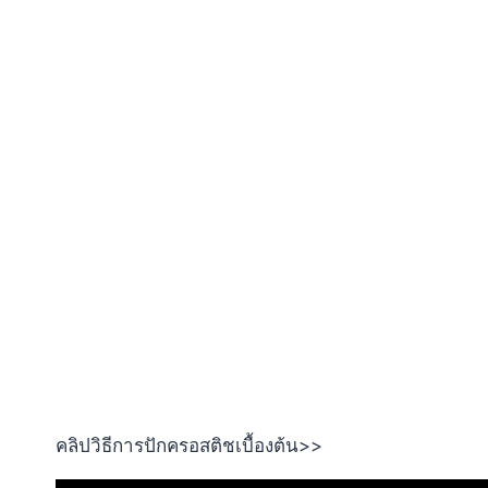
คลิปวิธีการปักครอสติชเบื้องต้น>>