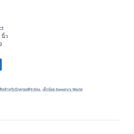
ct
นิ้ว
9
คิทสำหรับปักครอสติช Kits
,
เด็กน้อย Sweety's World