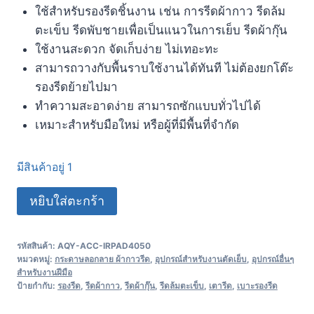
ใช้สำหรับรองรีดชิ้นงาน เช่น การรีดผ้ากาว รีดล้ม
ตะเข็บ รีดพับชายเพื่อเป็นแนวในการเย็บ รีดผ้ากุ๊น
ใช้งานสะดวก จัดเก็บง่าย ไม่เทอะทะ
สามารถวางกับพื้นราบใช้งานได้ทันที ไม่ต้องยกโต๊ะ
รองรีดย้ายไปมา
ทำความสะอาดง่าย สามารถซักแบบทั่วไปได้
เหมาะสำหรับมือใหม่ หรือผู้ที่มีพื้นที่จำกัด
มีสินค้าอยู่ 1
หยิบใส่ตะกร้า
รหัสสินค้า:
AQY-ACC-IRPAD4050
หมวดหมู่:
กระดาษลอกลาย ผ้ากาวรีด
,
อุปกรณ์สำหรับงานตัดเย็บ
,
อุปกรณ์อื่นๆ
สำหรับงานฝีมือ
ป้ายกำกับ:
รองรีด
,
รีดผ้ากาว
,
รีดผ้ากุ๊น
,
รีดล้มตะเข็บ
,
เตารีด
,
เบาะรองรีด