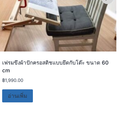
เฟรมขึงผ้าปักครอสติชแบบยึดกับโต๊ะ ขนาด 60
เข็ม
cm
฿
89.
฿
1,990.00
หย
อ่านเพิ่ม