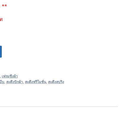
น **
าท
,
เฟรมขึงผ้า
บีบ
,
สะดึงปักผ้า
,
สะดึงฟรีโมชั่น
,
สะดึงสปริง