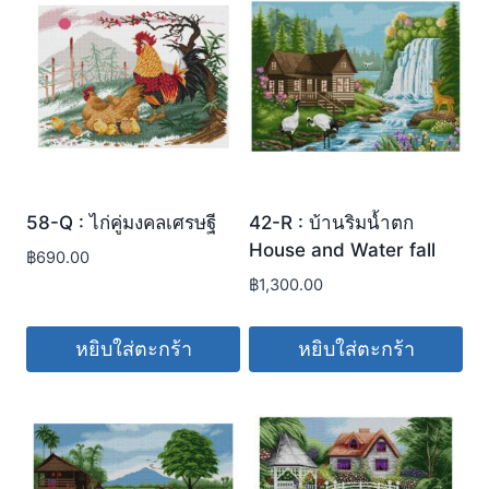
58-Q : ไก่คู่มงคลเศรษฐี
42-R : บ้านริมน้ำตก
House and Water fall
฿
690.00
฿
1,300.00
หยิบใส่ตะกร้า
หยิบใส่ตะกร้า