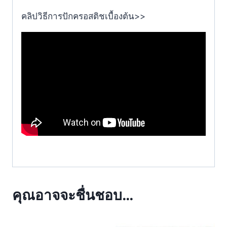
คลิปวิธีการปักครอสติชเบื้องต้น>>
คุณอาจจะชื่นชอบ…