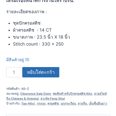
เสริมเรื่องหน้าที่การงานให้ราบรื่น.
รายละเอียดของภาพ :
ชุดปักครอสติช
ผ้าครอสติช : 14 CT
ขนาดภาพ : 23.5 นิ้ว X 18 นิ้ว
Stitch count : 330 x 250
มีสินค้าอยู่ 10
หยิบใส่ตะกร้า
รหัสสินค้า:
40-Z
หมวดหมู่:
Clearance Sale Date
,
ชุดคิทสำหรับปักครอสติช Kits
,
ลายสไตล์
จีน Chinese & Oriental
,
ฮวงจุ้ย Feng Shui
ป้ายกำกับ:
Top Hits!
,
กรงนก
,
ครอสติช
,
นกกระเรียน
,
ลายจีน
,
เย็นชื่นยืนยาว