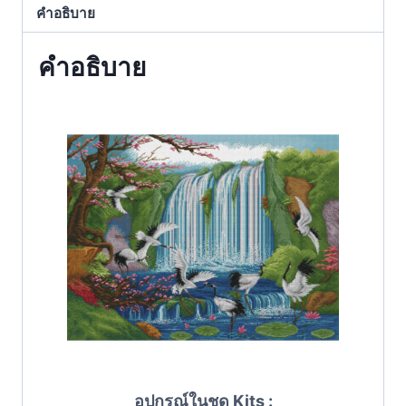
คำอธิบาย
คำอธิบาย
อุปกรณ์ในชุด Kits :