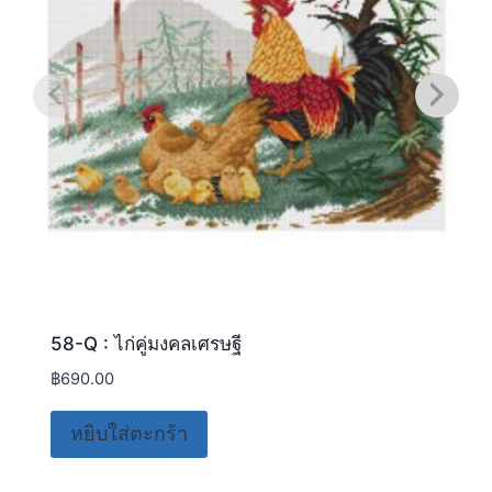
58-Q : ไก่คู่มงคลเศรษฐี
฿
690.00
หยิบใส่ตะกร้า