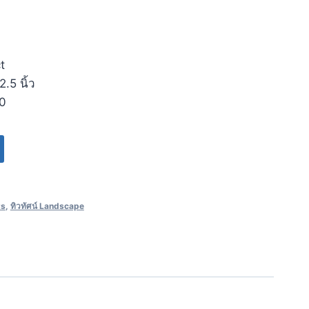
t
.5 นิ้ว
70
ts
,
ทิวทัศน์ Landscape