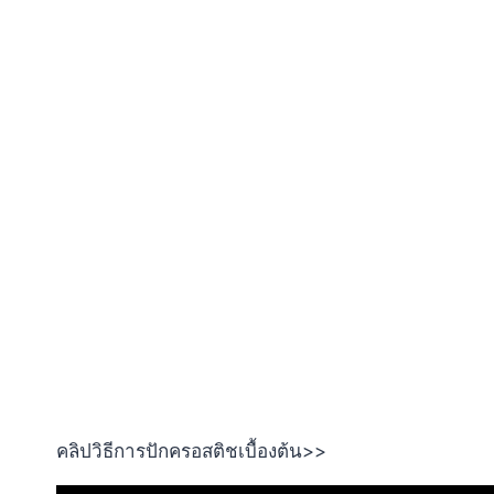
คลิปวิธีการปักครอสติชเบื้องต้น>>